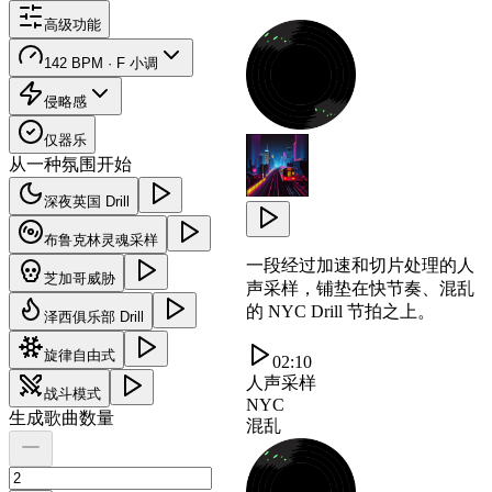
高级功能
142 BPM · F 小调
侵略感
仅器乐
从一种氛围开始
深夜英国 Drill
布鲁克林灵魂采样
一段经过加速和切片处理的人
芝加哥威胁
声采样，铺垫在快节奏、混乱
的 NYC Drill 节拍之上。
泽西俱乐部 Drill
旋律自由式
02:10
人声采样
战斗模式
NYC
生成歌曲数量
混乱