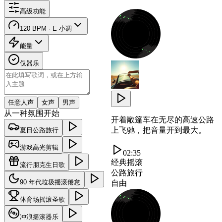
高级功能
120 BPM · E 小调
能量
仅器乐
任意人声
女声
男声
从一种氛围开始
开着敞篷车在无尽的高速公路
上飞驰，把音量开到最大。
夏日公路旅行
游戏高光剪辑
02:35
经典摇滚
流行朋克生日歌
公路旅行
90 年代垃圾摇滚倦怠
自由
体育场摇滚圣歌
冲浪摇滚器乐