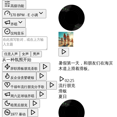
高级功能
170 BPM · E 小调
齐唱
仅纯音乐
任意人声
女声
男声
从一种氛围开始
暑假第一天，和朋友们在海滨
木道上滑着滑板。
辞职滑板朋克圣歌
反企业贪婪硬核
02:25
流行朋克
千禧年流行朋克分手歌
滑板
周六足球场齐唱
夏日
暗黑后朋克
1977 暴动