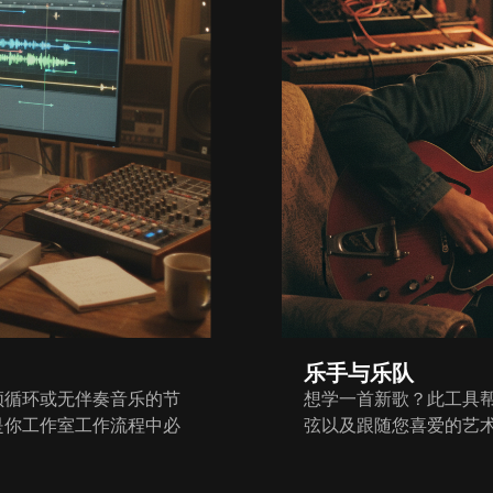
乐手与乐队
频循环或无伴奏音乐的节
想学一首新歌？此工具帮
是你工作室工作流程中必
弦以及跟随您喜爱的艺