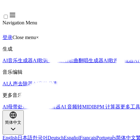
Navigation Menu
登录
Close menu
×
生成
AI音乐生成器
AI歌词生成器
AI歌曲翻唱生成器
AI歌声生成器
A
音乐编辑
AI人声去除器
AI音轨分离
更多音乐工具
AI母带处理
AI MIDI编辑器
AI 音频转MIDI
BPM 计算器
更多工
简体中文
English
日本語
한국어
Deutsch
Español
Français
Português
简体中文