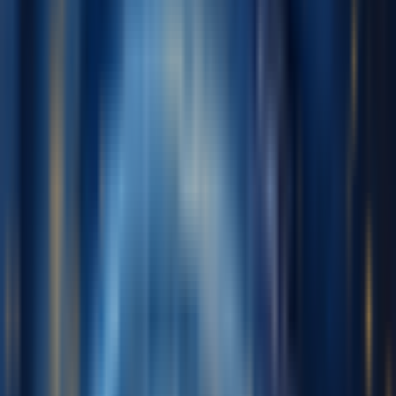
English
日本語
한국어
Deutsch
Español
Français
Português
简体中文
繁體中文
Tiếng Việt
生成
AI音乐生成器
AI歌词生成器
AI歌曲翻唱生成器
AI歌声生成器
AI音乐视频
音乐编辑
AI人声去除器
AI音轨分离
更多音乐工具
AI母带处理
AI MIDI编辑器
AI 音频转MIDI
BPM 计算器