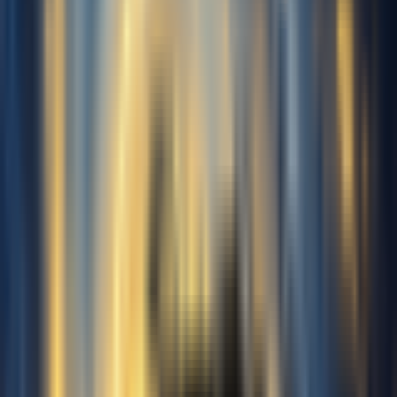
筛选
(1)
上传音频文件
支持格式：
MP3、WAV、OGG、M4A、
AAC、FLAC、WMA
本地文件
支持格式：MP3, WAV, OGG,
M4A, AAC, FLAC, WMA
我的音乐
从工作区选择
主唱音量
0.0 dB