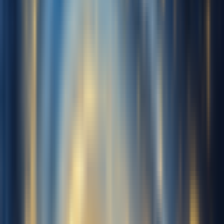
我的音乐
从工作区选择
主唱音量
0.0 dB
伴奏音量
0.0 dB
混响级别
50%
高级设置
登录以处理
音色模型
我的封面
全部
歌手
名人
动画
游戏
我的音色
更多
要覆盖的歌曲
筛选
(1)