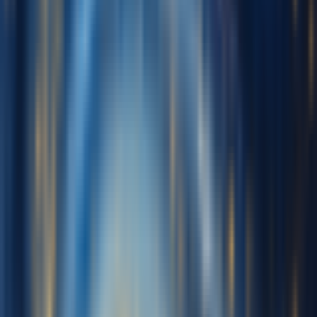
更多工具
价格
反馈
免费开始
登录
创建翻唱
我的翻唱
音色模型
全部
歌手
名人
动画
游戏
我的音色
更多
要覆盖的歌曲
上传音频文件
支持格式：MP3、WAV、OGG、M4A、AAC、
FLAC、WMA
本地文件
支持格式：MP3, WAV, OGG, M4A, AAC, FLAC, WMA