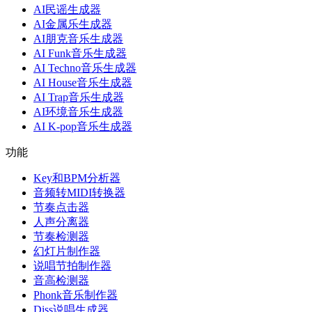
AI民谣生成器
AI金属乐生成器
AI朋克音乐生成器
AI Funk音乐生成器
AI Techno音乐生成器
AI House音乐生成器
AI Trap音乐生成器
AI环境音乐生成器
AI K-pop音乐生成器
功能
Key和BPM分析器
音频转MIDI转换器
节奏点击器
人声分离器
节奏检测器
幻灯片制作器
说唱节拍制作器
音高检测器
Phonk音乐制作器
Diss说唱生成器