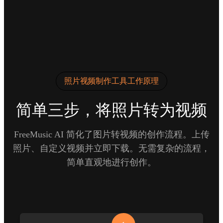
照片视频制作工具工作原理
简单三步，将照片转为视频
FreeMusic AI 简化了图片转视频的创作流程。上传
照片、自定义视频并立即下载。无需复杂的流程，
简单直观地进行创作。