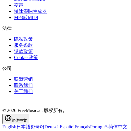
变声
慢速混响生成器
MP3转MIDI
法律
隐私政策
服务条款
退款政策
Cookie 政策
公司
联盟营销
联系我们
关于我们
© 2026 FreeMusic.ai. 版权所有。
简体中文
English
日本語
한국어
Deutsch
Español
Français
Português
简体中文