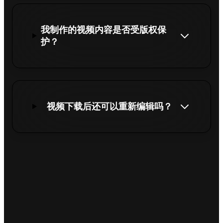
我制作的视频内容是否受版权保
护？
视频下载后还可以重新编辑吗？