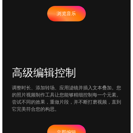
浏览音乐
高级编辑控制
调整时长、添加转场、应用滤镜并插入文本叠加。您
的照片视频制作工具让您能够精细控制每一个元素。
尝试不同的效果，重做片段，并不断打磨视频，直到
它完美符合您的构思。
立即编辑