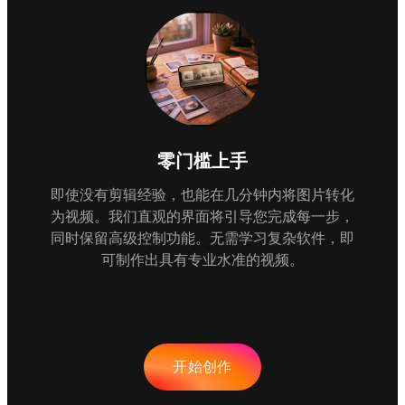
零门槛上手
即使没有剪辑经验，也能在几分钟内将图片转化
为视频。我们直观的界面将引导您完成每一步，
同时保留高级控制功能。无需学习复杂软件，即
可制作出具有专业水准的视频。
开始创作