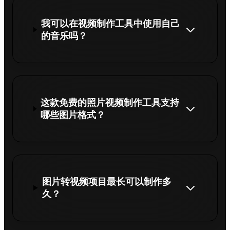
我可以在视频制作工具中使用自己
的音乐吗？
这款免费的照片视频制作工具支持
哪些图片格式？
图片转视频项目最长可以制作多
久？