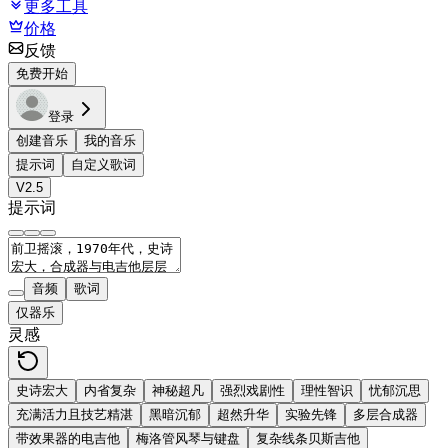
更多工具
价格
反馈
免费开始
登录
创建音乐
我的音乐
提示词
自定义歌词
V2.5
提示词
音频
歌词
仅器乐
灵感
史诗宏大
内省复杂
神秘超凡
强烈戏剧性
理性智识
忧郁沉思
充满活力且技艺精湛
黑暗沉郁
超然升华
实验先锋
多层合成器
带效果器的电吉他
梅洛管风琴与键盘
复杂线条贝斯吉他