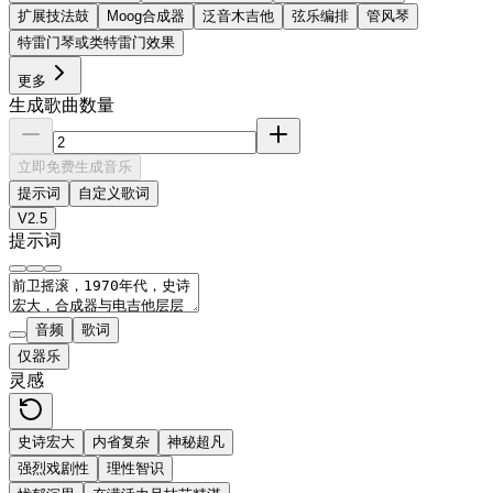
扩展技法鼓
Moog合成器
泛音木吉他
弦乐编排
管风琴
特雷门琴或类特雷门效果
更多
生成歌曲数量
立即免费生成音乐
提示词
自定义歌词
V2.5
提示词
音频
歌词
仅器乐
灵感
史诗宏大
内省复杂
神秘超凡
强烈戏剧性
理性智识