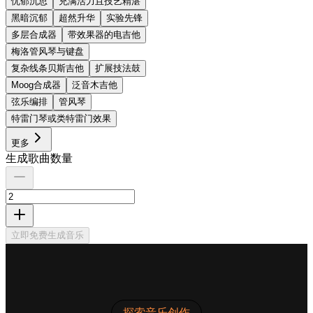
忧郁沉思
充满活力且技艺精湛
黑暗沉郁
超然升华
实验先锋
多层合成器
带效果器的电吉他
梅洛管风琴与键盘
复杂线条贝斯吉他
扩展技法鼓
Moog合成器
泛音木吉他
弦乐编排
管风琴
特雷门琴或类特雷门效果
更多
生成歌曲数量
立即免费生成音乐
探索音乐创作