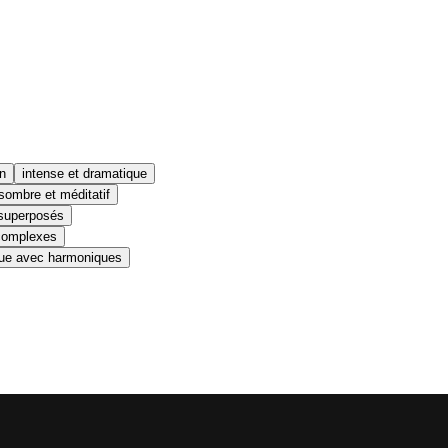
n
intense et dramatique
sombre et méditatif
 superposés
complexes
que avec harmoniques