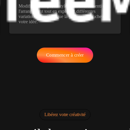
Modifiez le tempo, le style vocal et le ressenti de
l'arrangement tout en explorant différentes
variations jusqu'à ce que la piste se rapproche de
votre idée.
Commencer à créer
Libérez votre créativité