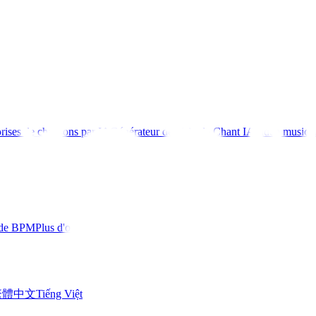
rises de chansons par IA
Générateur de Voix de Chant IA
Vidéo musica
 de BPM
Plus d'outils
繁體中文
Tiếng Việt