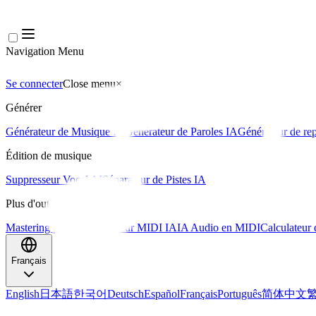
Navigation Menu
Se connecter
Close menu
×
Générer
Générateur de Musique IA
Générateur de Paroles IA
Générateur de rep
Édition de musique
Suppresseur Vocal AI
Séparateur de Pistes IA
Plus d'outils musicaux
Mastering par IA
Séquenceur MIDI IA
IA Audio en MIDI
Calculateur
Français
English
日本語
한국어
Deutsch
Español
Français
Português
简体中文