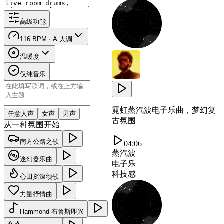
高级功能
116 BPM · A 大调
温暖度
仅纯音乐
霓虹蒸汽波电子乐曲，梦幻复
任意人声
女声
男声
古氛围
从一种氛围开始
南方公路之歌
04:06
蒸汽波
迷幻器乐曲
电子乐
科技感
心田摇滚颂歌
力量抒情曲
Hammond 布鲁斯即兴