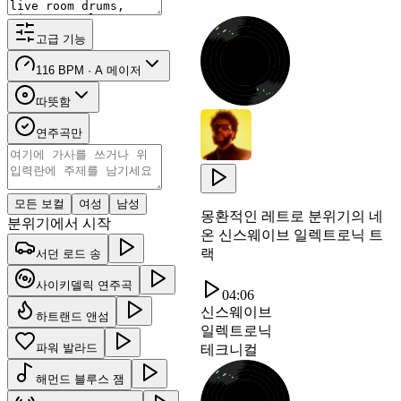
고급 기능
116 BPM · A 메이저
따뜻함
연주곡만
모든 보컬
여성
남성
몽환적인 레트로 분위기의 네
분위기에서 시작
온 신스웨이브 일렉트로닉 트
랙
서던 로드 송
사이키델릭 연주곡
04:06
신스웨이브
하트랜드 앤섬
일렉트로닉
파워 발라드
테크니컬
해먼드 블루스 잼