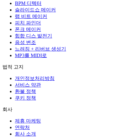
BPM 디텍터
슬라이드쇼 메이커
랩 비트 메이커
피치 파인더
폰크 메이커
힙합 디스 발전기
음성 변조
느려짐 + 리버브 생성기
MP3를 MIDI로
법적 고지
개인정보처리방침
서비스 약관
환불 정책
쿠키 정책
회사
제휴 마케팅
연락처
회사 소개