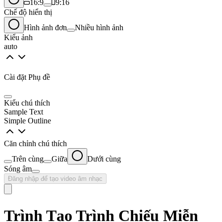
16:9
9:16
Chế độ hiển thị
Hình ảnh đơn
Nhiều hình ảnh
Kiểu ảnh
auto
Cài đặt Phụ đề
Kiểu chú thích
Sample Text
Simple Outline
Căn chỉnh chú thích
Trên cùng
Giữa
Dưới cùng
Sóng âm
Đăng nhập để tạo video âm nhạc
Trình Tạo Trình Chiếu Miễn