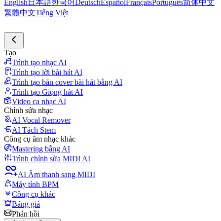
English
日本語
한국어
Deutsch
Español
Français
Português
简体中文
繁體中文
Tiếng Việt
Tạo
Trình tạo nhạc AI
Trình tạo lời bài hát AI
Trình tạo bản cover bài hát bằng AI
Trình tạo Giọng hát AI
Video ca nhạc AI
Chỉnh sửa nhạc
AI Vocal Remover
AI Tách Stem
Công cụ âm nhạc khác
Mastering bằng AI
Trình chỉnh sửa MIDI AI
AI Âm thanh sang MIDI
Máy tính BPM
Công cụ khác
Bảng giá
Phản hồi