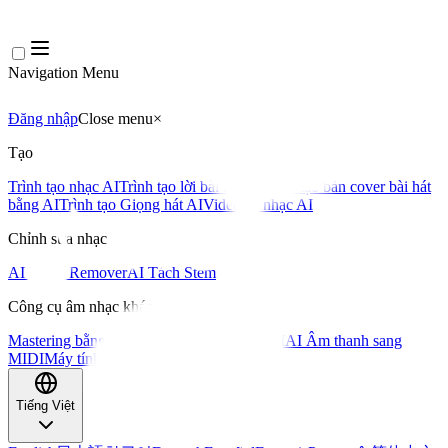
Navigation Menu
Đăng nhập
Close menu
×
Tạo
Trình tạo nhạc AI
Trình tạo lời bài hát AI
Trình tạo bản cover bài hát
bằng AI
Trình tạo Giọng hát AI
Video ca nhạc AI
Chỉnh sửa nhạc
AI Vocal Remover
AI Tách Stem
Công cụ âm nhạc khác
Mastering bằng AI
Trình chỉnh sửa MIDI AI
AI Âm thanh sang
MIDI
Máy tính BPM
Công cụ khác
Tiếng Việt