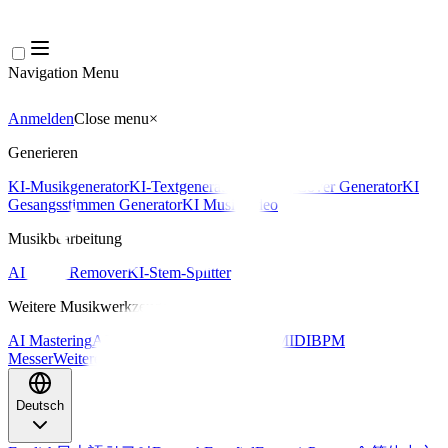
Navigation Menu
Anmelden
Close menu
×
Generieren
KI-Musikgenerator
KI-Textgenerator
KI Song Cover Generator
KI
Gesangsstimmen Generator
KI Musikvideo
Musikbearbeitung
AI Vocal Remover
KI-Stem-Splitter
Weitere Musikwerkzeuge
AI Mastering
AI MIDI Editor
AI Audio zu MIDI
BPM
Messer
Weitere Tools
Deutsch