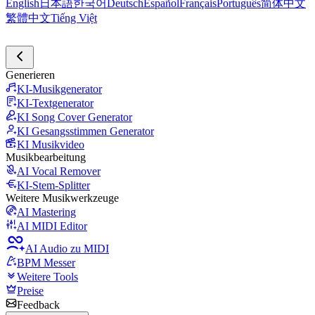
English
日本語
한국어
Deutsch
Español
Français
Português
简体中文
繁體中文
Tiếng Việt
Generieren
KI-Musikgenerator
KI-Textgenerator
KI Song Cover Generator
KI Gesangsstimmen Generator
KI Musikvideo
Musikbearbeitung
AI Vocal Remover
KI-Stem-Splitter
Weitere Musikwerkzeuge
AI Mastering
AI MIDI Editor
AI Audio zu MIDI
BPM Messer
Weitere Tools
Preise
Feedback