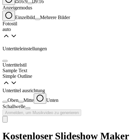
16:9
9:16
Anzeigemodus
Einzelbild
Mehrere Bilder
Fotostil
auto
Untertiteleinstellungen
Untertitelstil
Sample Text
Simple Outline
Untertitel ausrichtung
Oben
Mitte
Unten
Schallwelle
Anmelden, um Musikvideo zu generieren
Kostenloser Slideshow Maker