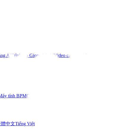
ằng AI
Trình tạo Giọng hát AI
Video ca nhạc AI
Máy tính BPM
Công cụ khác
繁體中文
Tiếng Việt