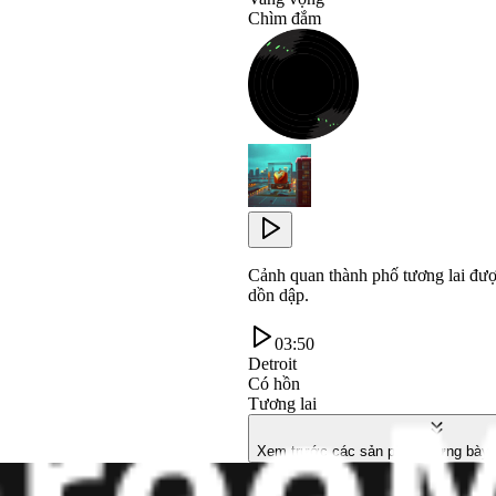
Chìm đắm
Cảnh quan thành phố tương lai đượ
dồn dập.
03:50
Detroit
Có hồn
Tương lai
Xem trước các sản phẩm trưng bày k