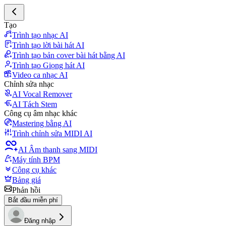
Tạo
Trình tạo nhạc AI
Trình tạo lời bài hát AI
Trình tạo bản cover bài hát bằng AI
Trình tạo Giọng hát AI
Video ca nhạc AI
Chỉnh sửa nhạc
AI Vocal Remover
AI Tách Stem
Công cụ âm nhạc khác
Mastering bằng AI
Trình chỉnh sửa MIDI AI
AI Âm thanh sang MIDI
Máy tính BPM
Công cụ khác
Bảng giá
Phản hồi
Bắt đầu miễn phí
Đăng nhập