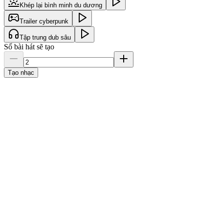
Khép lại bình minh du dương
Trailer cyberpunk
Tập trung dub sâu
Số bài hát sẽ tạo
Tạo nhạc