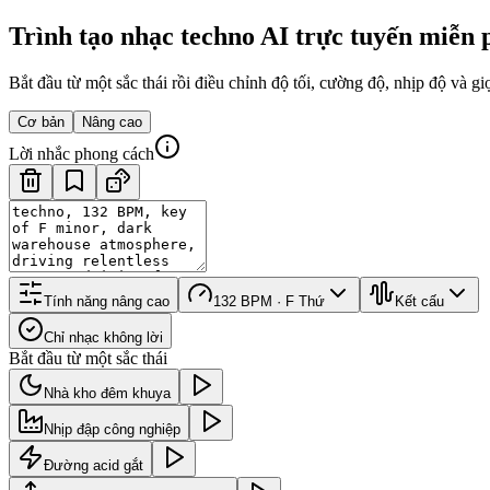
Trình tạo nhạc techno AI trực tuyến miễn 
Bắt đầu từ một sắc thái rồi điều chỉnh độ tối, cường độ, nhịp độ và gi
Cơ bản
Nâng cao
Lời nhắc phong cách
Tính năng nâng cao
132 BPM · F Thứ
Kết cấu
Chỉ nhạc không lời
Bắt đầu từ một sắc thái
Nhà kho đêm khuya
Nhịp đập công nghiệp
Đường acid gắt