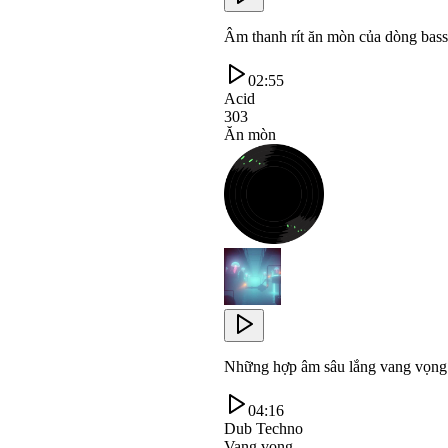
Âm thanh rít ăn mòn của dòng bass 
02:55
Acid
303
Ăn mòn
Những hợp âm sâu lắng vang vọng 
04:16
Dub Techno
Vang vọng