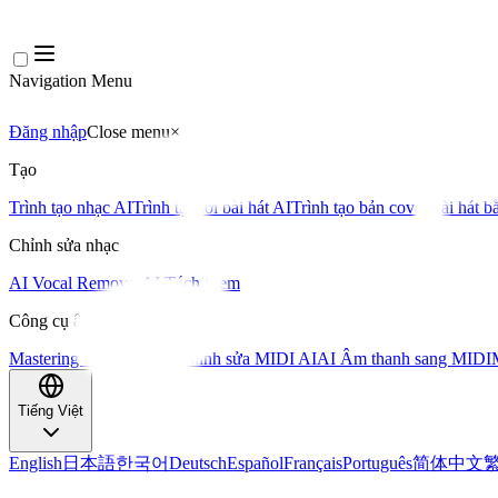
Navigation Menu
Đăng nhập
Close menu
×
Tạo
Trình tạo nhạc AI
Trình tạo lời bài hát AI
Trình tạo bản cover bài hát b
Chỉnh sửa nhạc
AI Vocal Remover
AI Tách Stem
Công cụ âm nhạc khác
Mastering bằng AI
Trình chỉnh sửa MIDI AI
AI Âm thanh sang MIDI
Tiếng Việt
English
日本語
한국어
Deutsch
Español
Français
Português
简体中文