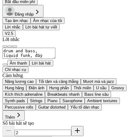
Bắt đầu miễn phí
Đăng nhập
Tạo âm nhạc
Âm nhạc của tôi
Lời nhắc
Lời bài hát tự viết
V2.5
Lời nhắc
Âm thanh
Lời bài hát
Chỉ nhạc cụ
Cảm hứng
Năng lượng cao
Tối tăm và căng thẳng
Mượt mà và jazz
Hung hăng
Điện ảnh
Hưng phấn
Thôi miên
U sầu
Groovy
Kích thích adrenaline
Breakbeats nhanh
Bass line sâu
Synth pads
Strings
Piano
Saxophone
Ambient textures
Percussive rolls
Guitar distorted
Yếu tố dàn nhạc
Thêm
Số bài hát sẽ tạo