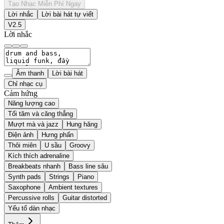
Tạo Nhạc Miễn Phí Ngay
Lời nhắc
Lời bài hát tự viết
V2.5
Lời nhắc
Âm thanh
Lời bài hát
Chỉ nhạc cụ
Cảm hứng
Năng lượng cao
Tối tăm và căng thẳng
Mượt mà và jazz
Hung hăng
Điện ảnh
Hưng phấn
Thôi miên
U sầu
Groovy
Kích thích adrenaline
Breakbeats nhanh
Bass line sâu
Synth pads
Strings
Piano
Saxophone
Ambient textures
Percussive rolls
Guitar distorted
Yếu tố dàn nhạc