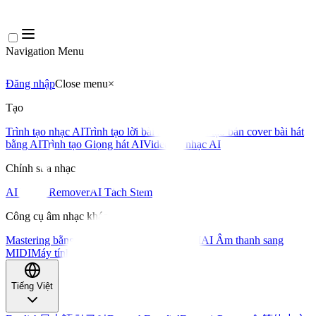
Navigation Menu
Đăng nhập
Close menu
×
Tạo
Trình tạo nhạc AI
Trình tạo lời bài hát AI
Trình tạo bản cover bài hát
bằng AI
Trình tạo Giọng hát AI
Video ca nhạc AI
Chỉnh sửa nhạc
AI Vocal Remover
AI Tách Stem
Công cụ âm nhạc khác
Mastering bằng AI
Trình chỉnh sửa MIDI AI
AI Âm thanh sang
MIDI
Máy tính BPM
Công cụ khác
Tiếng Việt