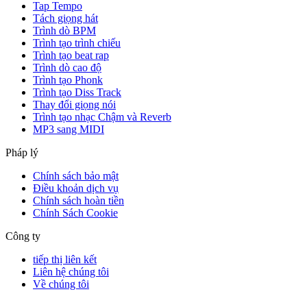
Tap Tempo
Tách giọng hát
Trình dò BPM
Trình tạo trình chiếu
Trình tạo beat rap
Trình dò cao độ
Trình tạo Phonk
Trình tạo Diss Track
Thay đổi giọng nói
Trình tạo nhạc Chậm và Reverb
MP3 sang MIDI
Pháp lý
Chính sách bảo mật
Điều khoản dịch vụ
Chính sách hoàn tiền
Chính Sách Cookie
Công ty
tiếp thị liên kết
Liên hệ chúng tôi
Về chúng tôi