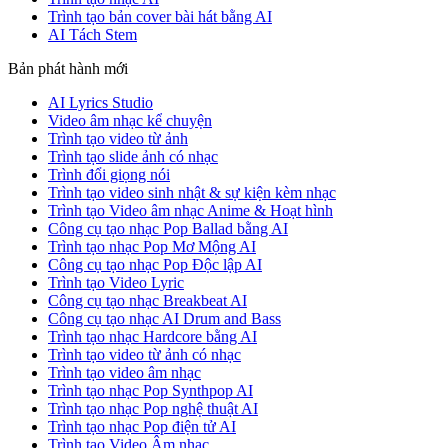
Trình tạo bản cover bài hát bằng AI
AI Tách Stem
Bản phát hành mới
AI Lyrics Studio
Video âm nhạc kể chuyện
Trình tạo video từ ảnh
Trình tạo slide ảnh có nhạc
Trình đổi giọng nói
Trình tạo video sinh nhật & sự kiện kèm nhạc
Trình tạo Video âm nhạc Anime & Hoạt hình
Công cụ tạo nhạc Pop Ballad bằng AI
Trình tạo nhạc Pop Mơ Mộng AI
Công cụ tạo nhạc Pop Độc lập AI
Trình tạo Video Lyric
Công cụ tạo nhạc Breakbeat AI
Công cụ tạo nhạc AI Drum and Bass
Trình tạo nhạc Hardcore bằng AI
Trình tạo video từ ảnh có nhạc
Trình tạo video âm nhạc
Trình tạo nhạc Pop Synthpop AI
Trình tạo nhạc Pop nghệ thuật AI
Trình tạo nhạc Pop điện tử AI
Trình tạo Video Âm nhạc