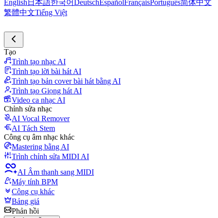
English
日本語
한국어
Deutsch
Español
Français
Português
简体中文
繁體中文
Tiếng Việt
Tạo
Trình tạo nhạc AI
Trình tạo lời bài hát AI
Trình tạo bản cover bài hát bằng AI
Trình tạo Giọng hát AI
Video ca nhạc AI
Chỉnh sửa nhạc
AI Vocal Remover
AI Tách Stem
Công cụ âm nhạc khác
Mastering bằng AI
Trình chỉnh sửa MIDI AI
AI Âm thanh sang MIDI
Máy tính BPM
Công cụ khác
Bảng giá
Phản hồi