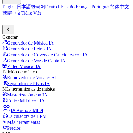
English
日本語
한국어
Deutsch
Español
Français
Português
简体中文
繁體中文
Tiếng Việt
Generar
Generador de Música IA
Generador de Letras IA
Generador de Covers de Canciones con IA
Generador de Voz de Canto IA
Video Musical IA
Edición de música
Removedor de Vocales AI
Separador de Pistas IA
Más herramientas de música
Masterización con IA
Editor MIDI con IA
IA Audio a MIDI
Calculadora de BPM
Más herramientas
Precios