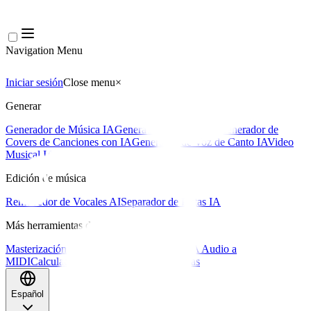
Navigation Menu
Iniciar sesión
Close menu
×
Generar
Generador de Música IA
Generador de Letras IA
Generador de
Covers de Canciones con IA
Generador de Voz de Canto IA
Video
Musical IA
Edición de música
Removedor de Vocales AI
Separador de Pistas IA
Más herramientas de música
Masterización con IA
Editor MIDI con IA
IA Audio a
MIDI
Calculadora de BPM
Más herramientas
Español