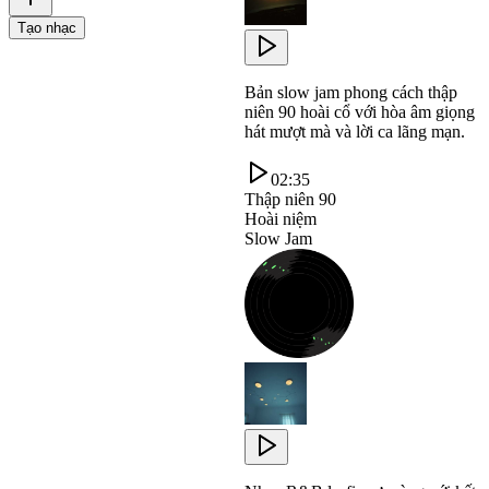
Tạo nhạc
Bản slow jam phong cách thập
niên 90 hoài cổ với hòa âm giọng
hát mượt mà và lời ca lãng mạn.
02:35
Thập niên 90
Hoài niệm
Slow Jam