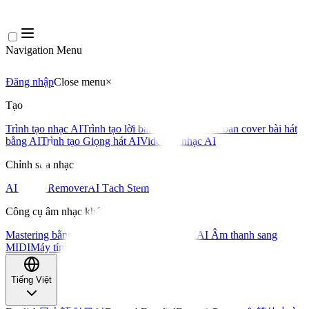
Navigation Menu
Đăng nhập
Close menu
×
Tạo
Trình tạo nhạc AI
Trình tạo lời bài hát AI
Trình tạo bản cover bài hát
bằng AI
Trình tạo Giọng hát AI
Video ca nhạc AI
Chỉnh sửa nhạc
AI Vocal Remover
AI Tách Stem
Công cụ âm nhạc khác
Mastering bằng AI
Trình chỉnh sửa MIDI AI
AI Âm thanh sang
MIDI
Máy tính BPM
Công cụ khác
Tiếng Việt