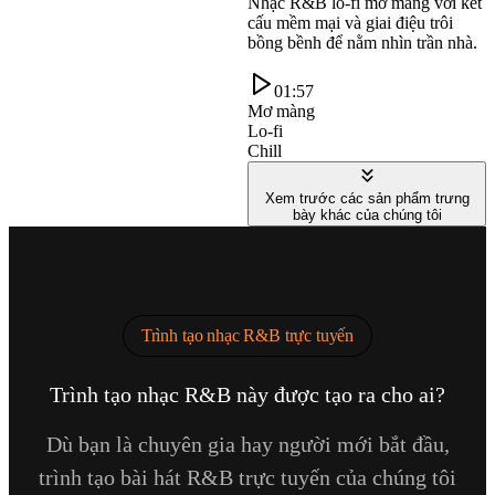
Nhạc R&B lo-fi mơ màng với kết
cấu mềm mại và giai điệu trôi
bồng bềnh để nằm nhìn trần nhà.
01:57
Mơ màng
Lo-fi
Chill
Xem trước các sản phẩm trưng
bày khác của chúng tôi
Trình tạo nhạc R&B trực tuyến
Trình tạo nhạc R&B này được tạo ra cho ai?
Dù bạn là chuyên gia hay người mới bắt đầu,
trình tạo bài hát R&B trực tuyến của chúng tôi