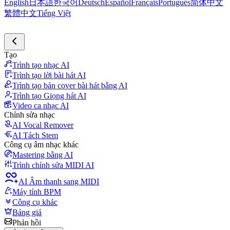
English
日本語
한국어
Deutsch
Español
Français
Português
简体中文
繁體中文
Tiếng Việt
Tạo
Trình tạo nhạc AI
Trình tạo lời bài hát AI
Trình tạo bản cover bài hát bằng AI
Trình tạo Giọng hát AI
Video ca nhạc AI
Chỉnh sửa nhạc
AI Vocal Remover
AI Tách Stem
Công cụ âm nhạc khác
Mastering bằng AI
Trình chỉnh sửa MIDI AI
AI Âm thanh sang MIDI
Máy tính BPM
Công cụ khác
Bảng giá
Phản hồi