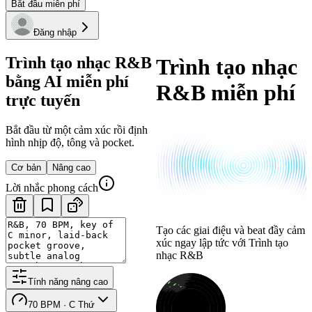
Bắt đầu miễn phí
Đăng nhập
Trình tạo nhạc R&B
Trình tạo nhạc
bằng AI miễn phí
R&B miễn phí
trực tuyến
Bắt đầu từ một cảm xúc rồi định
hình nhịp độ, tông và pocket.
Cơ bản
Nâng cao
Lời nhắc phong cách
Tạo các giai điệu và beat đầy cảm
xúc ngay lập tức với Trình tạo
nhạc R&B
Tính năng nâng cao
70 BPM · C Thứ