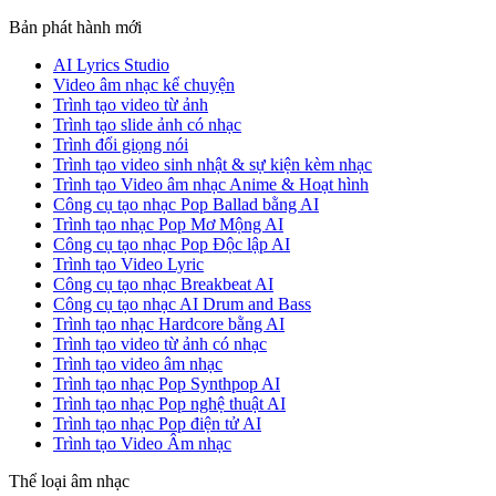
Bản phát hành mới
AI Lyrics Studio
Video âm nhạc kể chuyện
Trình tạo video từ ảnh
Trình tạo slide ảnh có nhạc
Trình đổi giọng nói
Trình tạo video sinh nhật & sự kiện kèm nhạc
Trình tạo Video âm nhạc Anime & Hoạt hình
Công cụ tạo nhạc Pop Ballad bằng AI
Trình tạo nhạc Pop Mơ Mộng AI
Công cụ tạo nhạc Pop Độc lập AI
Trình tạo Video Lyric
Công cụ tạo nhạc Breakbeat AI
Công cụ tạo nhạc AI Drum and Bass
Trình tạo nhạc Hardcore bằng AI
Trình tạo video từ ảnh có nhạc
Trình tạo video âm nhạc
Trình tạo nhạc Pop Synthpop AI
Trình tạo nhạc Pop nghệ thuật AI
Trình tạo nhạc Pop điện tử AI
Trình tạo Video Âm nhạc
Thể loại âm nhạc