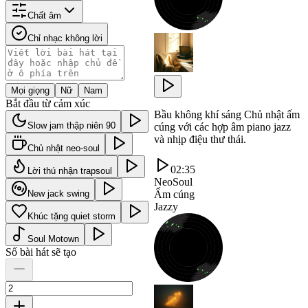
Chất âm
Chỉ nhạc không lời
Mọi giọng
Nữ
Nam
Bắt đầu từ cảm xúc
Bầu không khí sáng Chủ nhật ấm
Slow jam thập niên 90
cúng với các hợp âm piano jazz
và nhịp điệu thư thái.
Chủ nhật neo-soul
02:35
Lời thú nhận trapsoul
NeoSoul
New jack swing
Ấm cúng
Jazzy
Khúc tặng quiet storm
Soul Motown
Số bài hát sẽ tạo