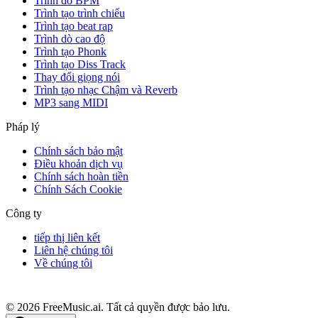
Trình dò BPM
Trình tạo trình chiếu
Trình tạo beat rap
Trình dò cao độ
Trình tạo Phonk
Trình tạo Diss Track
Thay đổi giọng nói
Trình tạo nhạc Chậm và Reverb
MP3 sang MIDI
Pháp lý
Chính sách bảo mật
Điều khoản dịch vụ
Chính sách hoàn tiền
Chính Sách Cookie
Công ty
tiếp thị liên kết
Liên hệ chúng tôi
Về chúng tôi
© 2026 FreeMusic.ai. Tất cả quyền được bảo lưu.