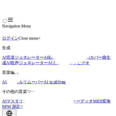
Navigation Menu
ログイン
Close menu
×
生成
AI音楽ジェネレーター
AI歌詞ジェネレーター
AIカバー曲生
成
AI歌声ジェネレーター
AIミュージックビデオ
音楽編集
AIボーカルリムーバー
AI 音源分離
その他の音楽ツール
AIマスタリング
AI MIDIエディター
AI オーディオMIDI変換
BPM 測定
その他のツール