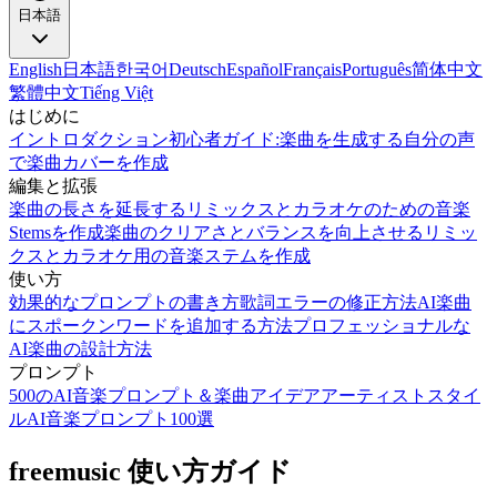
日本語
English
日本語
한국어
Deutsch
Español
Français
Português
简体中文
繁體中文
Tiếng Việt
はじめに
イントロダクション
初心者ガイド:楽曲を生成する
自分の声
で楽曲カバーを作成
編集と拡張
楽曲の長さを延長する
リミックスとカラオケのための音楽
Stemsを作成
楽曲のクリアさとバランスを向上させる
リミッ
クスとカラオケ用の音楽ステムを作成
使い方
効果的なプロンプトの書き方
歌詞エラーの修正方法
AI楽曲
にスポークンワードを追加する方法
プロフェッショナルな
AI楽曲の設計方法
プロンプト
500のAI音楽プロンプト＆楽曲アイデア
アーティストスタイ
ルAI音楽プロンプト100選
freemusic 使い方ガイド