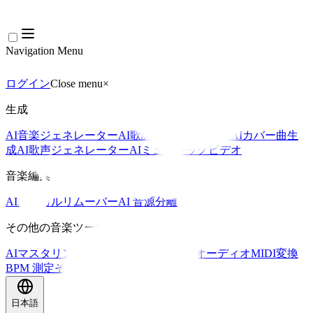
Navigation Menu
ログイン
Close menu
×
生成
AI音楽ジェネレーター
AI歌詞ジェネレーター
AIカバー曲生
成
AI歌声ジェネレーター
AIミュージックビデオ
音楽編集
AIボーカルリムーバー
AI 音源分離
その他の音楽ツール
AIマスタリング
AI MIDIエディター
AI オーディオMIDI変換
BPM 測定
その他のツール
日本語