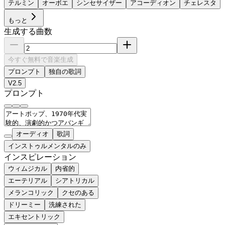
テルミン
オーボエ
シンセサイザー
アコーディオン
チェレスタ
もっと
生成する曲数
今すぐ無料で音楽生成
プロンプト
独自の歌詞
V2.5
プロンプト
オーディオ
歌詞
インストゥルメンタルのみ
インスピレーション
ウィムジカル
内省的
エーテリアル
シアトリカル
メランコリック
クセのある
ドリーミー
洗練された
エキセントリック