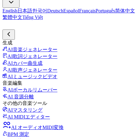
English
日本語
한국어
Deutsch
Español
Français
Português
简体中文
繁體中文
Tiếng Việt
生成
AI音楽ジェネレーター
AI歌詞ジェネレーター
AIカバー曲生成
AI歌声ジェネレーター
AIミュージックビデオ
音楽編集
AIボーカルリムーバー
AI 音源分離
その他の音楽ツール
AIマスタリング
AI MIDIエディター
AI オーディオMIDI変換
BPM 測定