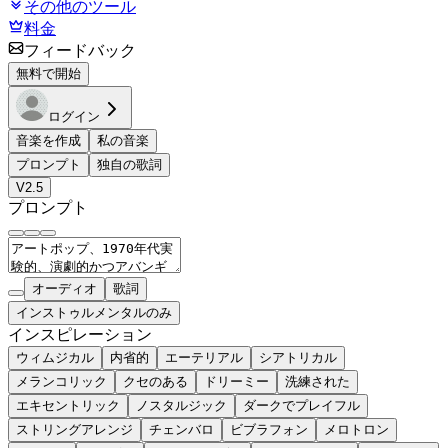
その他のツール
料金
フィードバック
無料で開始
ログイン
音楽を作成
私の音楽
プロンプト
独自の歌詞
V2.5
プロンプト
オーディオ
歌詞
インストゥルメンタルのみ
インスピレーション
ウィムジカル
内省的
エーテリアル
シアトリカル
メランコリック
クセのある
ドリーミー
洗練された
エキセントリック
ノスタルジック
ダークでプレイフル
ストリングアレンジ
チェンバロ
ビブラフォン
メロトロン