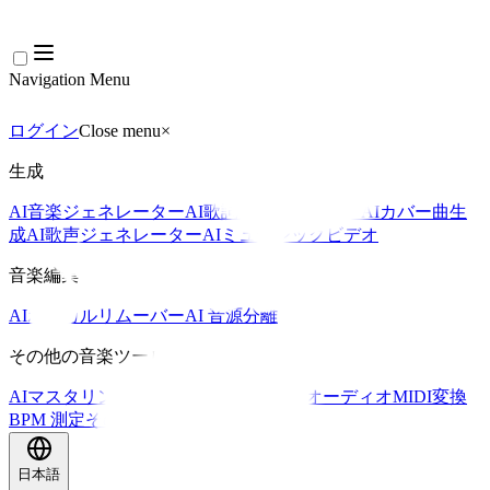
Navigation Menu
ログイン
Close menu
×
生成
AI音楽ジェネレーター
AI歌詞ジェネレーター
AIカバー曲生
成
AI歌声ジェネレーター
AIミュージックビデオ
音楽編集
AIボーカルリムーバー
AI 音源分離
その他の音楽ツール
AIマスタリング
AI MIDIエディター
AI オーディオMIDI変換
BPM 測定
その他のツール
日本語