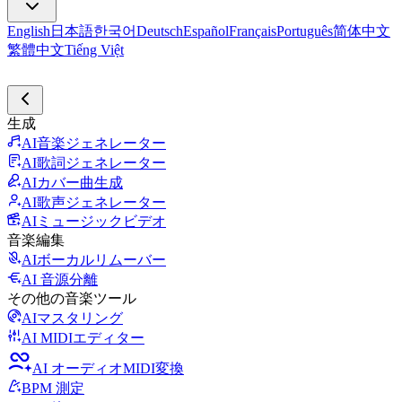
English
日本語
한국어
Deutsch
Español
Français
Português
简体中文
繁體中文
Tiếng Việt
生成
AI音楽ジェネレーター
AI歌詞ジェネレーター
AIカバー曲生成
AI歌声ジェネレーター
AIミュージックビデオ
音楽編集
AIボーカルリムーバー
AI 音源分離
その他の音楽ツール
AIマスタリング
AI MIDIエディター
AI オーディオMIDI変換
BPM 測定