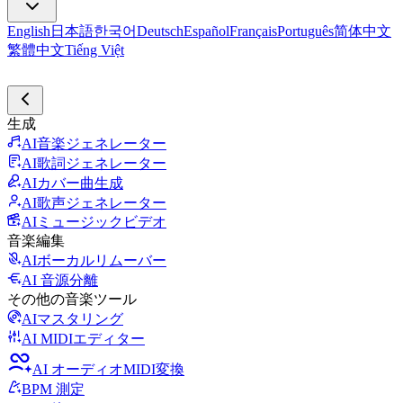
English
日本語
한국어
Deutsch
Español
Français
Português
简体中文
繁體中文
Tiếng Việt
生成
AI音楽ジェネレーター
AI歌詞ジェネレーター
AIカバー曲生成
AI歌声ジェネレーター
AIミュージックビデオ
音楽編集
AIボーカルリムーバー
AI 音源分離
その他の音楽ツール
AIマスタリング
AI MIDIエディター
AI オーディオMIDI変換
BPM 測定