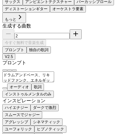
サックス
アンビエントテクスチャー
パーカッシブロール
ディストーションギター
オーケストラ要素
もっと
生成する曲数
今すぐ無料で音楽生成
プロンプト
独自の歌詞
V2.5
プロンプト
オーディオ
歌詞
インストゥルメンタルのみ
インスピレーション
ハイエナジー
ダークで激烈
スムースでジャジー
アグレッシブ
シネマティック
ユーフォリック
ヒプノティック