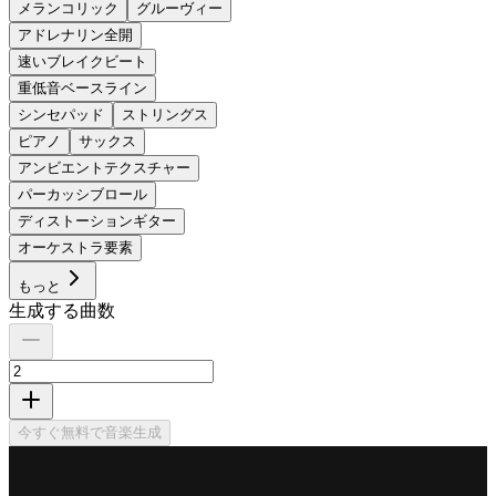
メランコリック
グルーヴィー
アドレナリン全開
速いブレイクビート
重低音ベースライン
シンセパッド
ストリングス
ピアノ
サックス
アンビエントテクスチャー
パーカッシブロール
ディストーションギター
オーケストラ要素
もっと
生成する曲数
今すぐ無料で音楽生成