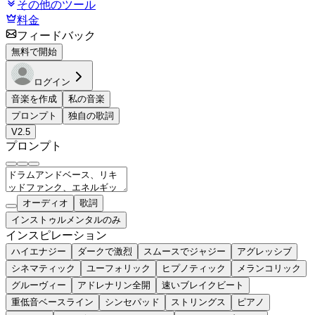
その他のツール
料金
フィードバック
無料で開始
ログイン
音楽を作成
私の音楽
プロンプト
独自の歌詞
V2.5
プロンプト
オーディオ
歌詞
インストゥルメンタルのみ
インスピレーション
ハイエナジー
ダークで激烈
スムースでジャジー
アグレッシブ
シネマティック
ユーフォリック
ヒプノティック
メランコリック
グルーヴィー
アドレナリン全開
速いブレイクビート
重低音ベースライン
シンセパッド
ストリングス
ピアノ