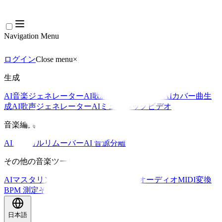
Navigation Menu
ログイン
Close menu
×
生成
AI音楽ジェネレーター
AI歌詞ジェネレーター
AIカバー曲生
成
AI歌声ジェネレーター
AIミュージックビデオ
音楽編集
AIボーカルリムーバー
AI 音源分離
その他の音楽ツール
AIマスタリング
AI MIDIエディター
AI オーディオMIDI変換
BPM 測定
その他のツール
日本語