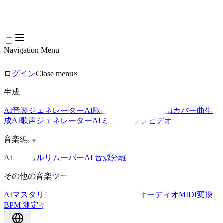
Navigation Menu
ログイン
Close menu
×
生成
AI音楽ジェネレーター
AI歌詞ジェネレーター
AIカバー曲生
成
AI歌声ジェネレーター
AIミュージックビデオ
音楽編集
AIボーカルリムーバー
AI 音源分離
その他の音楽ツール
AIマスタリング
AI MIDIエディター
AI オーディオMIDI変換
BPM 測定
その他のツール