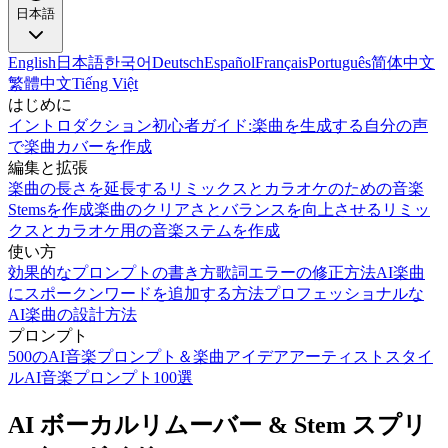
日本語
English
日本語
한국어
Deutsch
Español
Français
Português
简体中文
繁體中文
Tiếng Việt
はじめに
イントロダクション
初心者ガイド:楽曲を生成する
自分の声
で楽曲カバーを作成
編集と拡張
楽曲の長さを延長する
リミックスとカラオケのための音楽
Stemsを作成
楽曲のクリアさとバランスを向上させる
リミッ
クスとカラオケ用の音楽ステムを作成
使い方
効果的なプロンプトの書き方
歌詞エラーの修正方法
AI楽曲
にスポークンワードを追加する方法
プロフェッショナルな
AI楽曲の設計方法
プロンプト
500のAI音楽プロンプト＆楽曲アイデア
アーティストスタイ
ルAI音楽プロンプト100選
AI ボーカルリムーバー & Stem スプリ