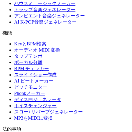
ハウスミュージックメーカー
トラップ音楽ジェネレーター
アンビエント音楽ジェネレーター
AI K-POP音楽ジェネレーター
機能
KeyとBPM検索
オーディオ MIDI 変換
タップテンポ
ボーカル分離
BPM チェッカー
スライドショー作成
AI ビートメーカー
ピッチモニター
Phonkメーカー
ディス曲ジェネレータ
ボイスチェンジャー
スロー+リバーブジェネレーター
MP3をMIDIに変換
法的事項