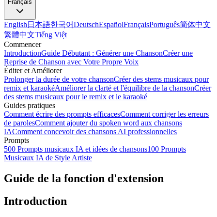
Français
English
日本語
한국어
Deutsch
Español
Français
Português
简体中文
繁體中文
Tiếng Việt
Commencer
Introduction
Guide Débutant : Générer une Chanson
Créer une
Reprise de Chanson avec Votre Propre Voix
Éditer et Améliorer
Prolonger la durée de votre chanson
Créer des stems musicaux pour
remix et karaoké
Améliorer la clarté et l'équilibre de la chanson
Créer
des stems musicaux pour le remix et le karaoké
Guides pratiques
Comment écrire des prompts efficaces
Comment corriger les erreurs
de paroles
Comment ajouter du spoken word aux chansons
IA
Comment concevoir des chansons AI professionnelles
Prompts
500 Prompts musicaux IA et idées de chansons
100 Prompts
Musicaux IA de Style Artiste
Guide de la fonction d'extension
Introduction