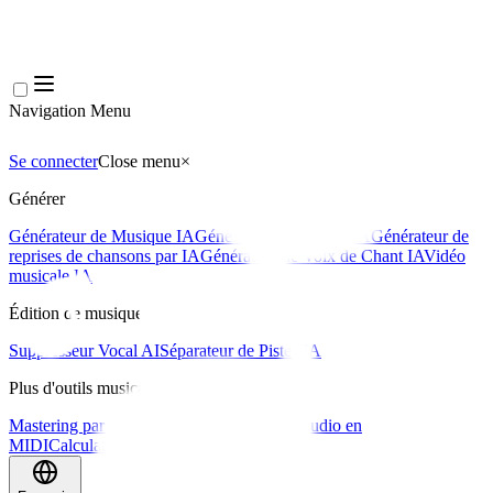
Navigation Menu
Se connecter
Close menu
×
Générer
Générateur de Musique IA
Générateur de Paroles IA
Générateur de
reprises de chansons par IA
Générateur de Voix de Chant IA
Vidéo
musicale IA
Édition de musique
Suppresseur Vocal AI
Séparateur de Pistes IA
Plus d'outils musicaux
Mastering par IA
Séquenceur MIDI IA
IA Audio en
MIDI
Calculateur de BPM
Plus d'outils