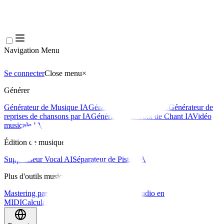
Navigation Menu
Se connecter
Close menu
×
Générer
Générateur de Musique IA
Générateur de Paroles IA
Générateur de
reprises de chansons par IA
Générateur de Voix de Chant IA
Vidéo
musicale IA
Édition de musique
Suppresseur Vocal AI
Séparateur de Pistes IA
Plus d'outils musicaux
Mastering par IA
Séquenceur MIDI IA
IA Audio en
MIDI
Calculateur de BPM
Plus d'outils