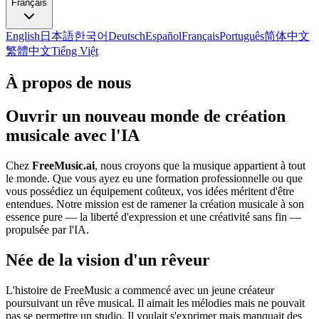
Français
English
日本語
한국어
Deutsch
Español
Français
Português
简体中文
繁體中文
Tiếng Việt
À propos de nous
Ouvrir un nouveau monde de création
musicale avec l'IA
Chez
FreeMusic.ai
, nous croyons que la musique appartient à tout
le monde. Que vous ayez eu une formation professionnelle ou que
vous possédiez un équipement coûteux, vos idées méritent d'être
entendues. Notre mission est de ramener la création musicale à son
essence pure — la liberté d'expression et une créativité sans fin —
propulsée par l'IA.
Née de la vision d'un rêveur
L'histoire de FreeMusic a commencé avec un jeune créateur
poursuivant un rêve musical. Il aimait les mélodies mais ne pouvait
pas se permettre un studio. Il voulait s'exprimer mais manquait des