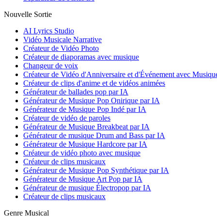
Nouvelle Sortie
AI Lyrics Studio
Vidéo Musicale Narrative
Créateur de Vidéo Photo
Créateur de diaporamas avec musique
Changeur de voix
Créateur de Vidéo d'Anniversaire et d'Événement avec Musiqu
Créateur de clips d'anime et de vidéos animées
Générateur de ballades pop par IA
Générateur de Musique Pop Onirique par IA
Générateur de Musique Pop Indé par IA
Créateur de vidéo de paroles
Générateur de Musique Breakbeat par IA
Générateur de musique Drum and Bass par IA
Générateur de Musique Hardcore par IA
Créateur de vidéo photo avec musique
Créateur de clips musicaux
Générateur de Musique Pop Synthétique par IA
Générateur de Musique Art Pop par IA
Générateur de musique Électropop par IA
Créateur de clips musicaux
Genre Musical