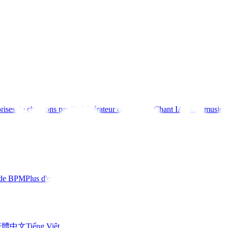
rises de chansons par IA
Générateur de Voix de Chant IA
Vidéo musica
 de BPM
Plus d'outils
繁體中文
Tiếng Việt