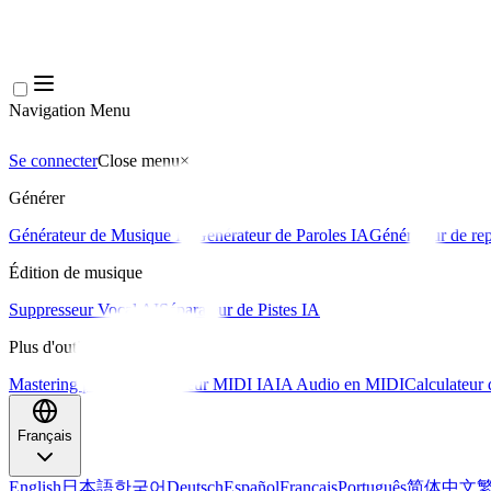
Navigation Menu
Se connecter
Close menu
×
Générer
Générateur de Musique IA
Générateur de Paroles IA
Générateur de rep
Édition de musique
Suppresseur Vocal AI
Séparateur de Pistes IA
Plus d'outils musicaux
Mastering par IA
Séquenceur MIDI IA
IA Audio en MIDI
Calculateur
Français
English
日本語
한국어
Deutsch
Español
Français
Português
简体中文