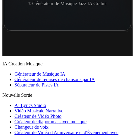
✨Générateur de Musique Jazz IA Gratuit
IA Creation Musique
Générateur de Musique IA
Générateur de reprises de chansons par IA
Séparateur de Pistes IA
Nouvelle Sortie
AI Lyrics Studio
Vidéo Musicale Narrative
Créateur de Vidéo Photo
Créateur de diaporamas avec musique
Changeur de voix
Créateur de Vidéo d'Anniversaire et d'Événement avec