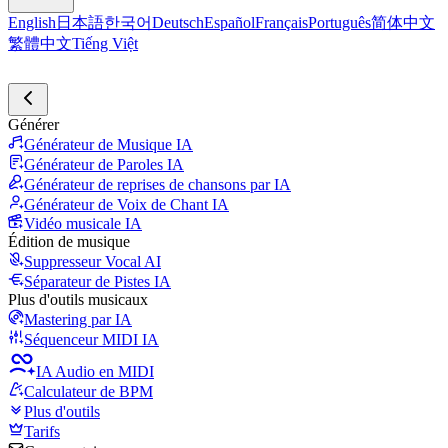
English
日本語
한국어
Deutsch
Español
Français
Português
简体中文
繁體中文
Tiếng Việt
Générer
Générateur de Musique IA
Générateur de Paroles IA
Générateur de reprises de chansons par IA
Générateur de Voix de Chant IA
Vidéo musicale IA
Édition de musique
Suppresseur Vocal AI
Séparateur de Pistes IA
Plus d'outils musicaux
Mastering par IA
Séquenceur MIDI IA
IA Audio en MIDI
Calculateur de BPM
Plus d'outils
Tarifs