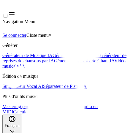
Navigation Menu
Se connecter
Close menu
×
Générer
Générateur de Musique IA
Générateur de Paroles IA
Générateur de
reprises de chansons par IA
Générateur de Voix de Chant IA
Vidéo
musicale IA
Édition de musique
Suppresseur Vocal AI
Séparateur de Pistes IA
Plus d'outils musicaux
Mastering par IA
Séquenceur MIDI IA
IA Audio en
MIDI
Calculateur de BPM
Plus d'outils
Français