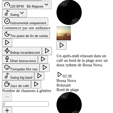
120 BPM · Bb Majeure
Swing
Instrumental uniquement
Commencer par une ambiance
Trio piano de fin de soirée
Bebop incandescent
Un après-midi relaxant dans un
café au bord de la plage avec un
Dîner bossa-nova
doux rythme de Bossa Nova.
Trompette film noir
02:38
Swing big band
Bossa Nova
Relaxant
Jazz de café
Bord de plage
Nombre de chansons à générer