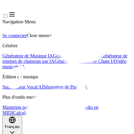
Navigation Menu
Se connecter
Close menu
×
Générer
Générateur de Musique IA
Générateur de Paroles IA
Générateur de
reprises de chansons par IA
Générateur de Voix de Chant IA
Vidéo
musicale IA
Édition de musique
Suppresseur Vocal AI
Séparateur de Pistes IA
Plus d'outils musicaux
Mastering par IA
Séquenceur MIDI IA
IA Audio en
MIDI
Calculateur de BPM
Plus d'outils
Français