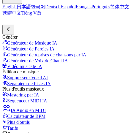
English
日本語
한국어
Deutsch
Español
Français
Português
简体中文
繁體中文
Tiếng Việt
Générer
Générateur de Musique IA
Générateur de Paroles IA
Générateur de reprises de chansons par IA
Générateur de Voix de Chant IA
Vidéo musicale IA
Édition de musique
Suppresseur Vocal AI
Séparateur de Pistes IA
Plus d'outils musicaux
Mastering par IA
Séquenceur MIDI IA
IA Audio en MIDI
Calculateur de BPM
Plus d'outils
Tarifs