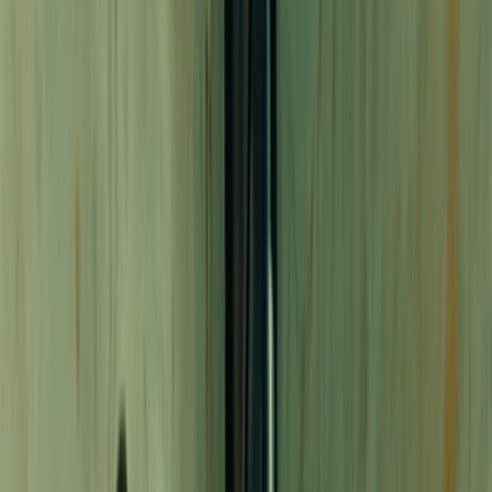
English
日本語
한국어
Deutsch
Español
Français
Português
简体中文
繁體中文
Tiếng Việt
Generar
Generador de Música IA
Generador de Letras IA
Generador de Covers de Canciones con IA
Generador de Voz de Canto IA
Video Musical IA
Edición de música
Removedor de Vocales AI
Separador de Pistas IA
Más herramientas de música
Masterización con IA
Editor MIDI con IA
IA Audio a MIDI
Calculadora de BPM
Más herramientas
Precios