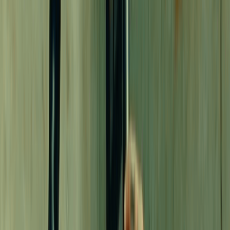
De Foto a Música
Generar Música Gratis Ahora
Prompt
Letras Propias
V2.5
Prompt
Audio
Letras
Solo Instrumental
Inspiración
Country
Folk
Rock
Blues
Clásico
Disco
Funk
Emocional
Alegre
Triste
Enojado
Agresivo
Gentil
Cálido
Frío
Festivo
Nostálgico
Romántico
Apasionado
Relajante
Más
Número de canciones a generar