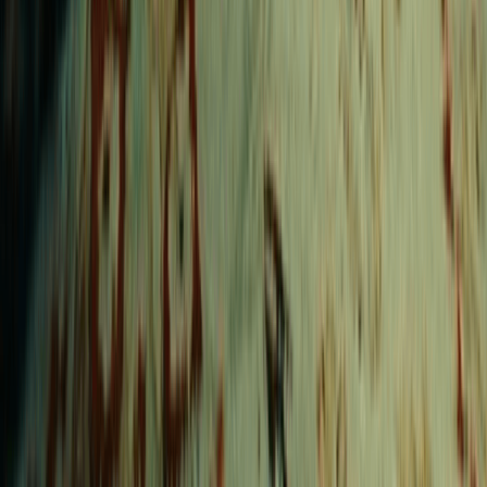
Generador de Música House
Generador de Música Trap
Generador de Música Ambiental
Generador de Música K-pop
Funciones
Detector de Tono y BPM
Convertidor de audio a MIDI
Tap Tempo
Separador de Voces
Detector de BPM
Creador de Presentaciones
Creador de Beats de Rap
analizador de pitch
Creador de Phonk
Generador de Diss Track
Cambio de Voz
Generador de Slowed y Reverb
MP3 a MIDI
Legal
Política de privacidad
Términos de servicio