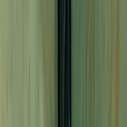
Navigation Menu
Iniciar sesión
Close menu
×
Generar
Generador de Música IA
Generador de Letras IA
Generador de
Covers de Canciones con IA
Generador de Voz de Canto IA
Video
Musical IA
Edición de música
Removedor de Vocales AI
Separador de Pistas IA
Más herramientas de música
Masterización con IA
Editor MIDI con IA
IA Audio a
MIDI
Calculadora de BPM
Más herramientas
Español