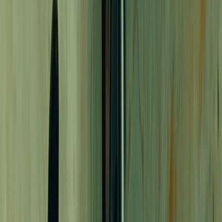
Comentarios
Comienza gratis
Iniciar sesión
Crear música
Mi música
Prompt
Letras Propias
V2.5
Prompt
Audio
Letras
Solo Instrumental
Inspiración
Country
Folk
Rock
Blues
Clásico
Disco
Funk
Emocional
Alegre
Triste
Enojado
Agresivo
Gentil
Cálido
Frío
Festivo
Nostálgico
Romántico
Apasionado
Relajante
Más
Número de canciones a generar
¿Necesitas ideas?
Escribe un rap increíble