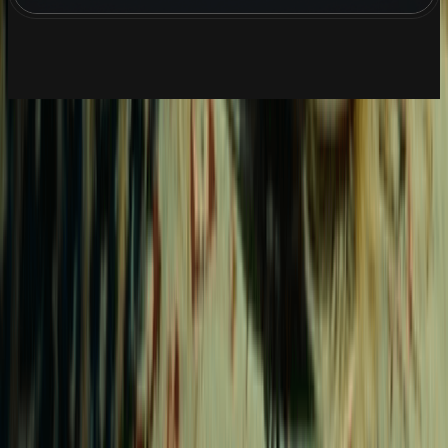
Creación de Música con IA
Generador de Música IA
Generador de Covers de Canciones con IA
Separador de Pistas IA
Nuevo Lanzamiento
AI Lyrics Studio
Video musical narrativo
Creador de Vídeos con Fotos
Creador de presentaciones con música
Cambiador de voz
Creador de Vídeos para Cumpleaños y Eventos con Música
Creador de vídeos musicales de anime y animación
Generador de música de balada pop con IA
Generador de música pop de ensueño con IA
Generador de Música Indie Pop con IA
Creador de videos de letras