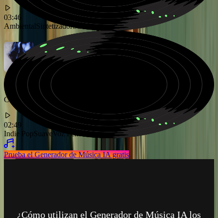
03:46
Ambiental
Sintetizador
Soñador
Canción indie pop soñadora con voz femenina ambiental
02:49
Indie Pop
Suave
Voz Femenina
Prueba el Generador de Música IA gratis
¿Cómo utilizan el Generador de Música IA los