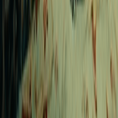
Generador de música Breakbeat con IA
Generador de música de batería y bajo con IA
Generador de Música Hardcore con IA
Creador de Vídeos con Fotos y Música
Creador de Vídeos Musicales
Generador de música pop de sintetizadores con IA
Generador de Música Pop Artística con IA
Generador de música electropop con IA
Creador de Videos Musicales
Género Musical
Generador de rap
Convertidor Lofi con IA
Generador de Pop con IA
Generador de Rock con IA
Generador de Jazz con IA
Generador de EDM con IA
Generador de R&B con IA
Generador de Blues con IA
Generador de Folk con IA
Generador de Metal con IA
Generador de Música Punk
Generador de Música Funk
Generador de Música Techno