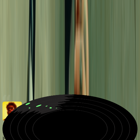
¿Necesitas ideas?
Escribe un rap increíble
De Foto a Música
Generar Música Gratis Ahora
Descubre lo que otros están creando con
Música IA
Escucha las canciones creadas con nuestro AI Music Maker y
descubre cómo una idea sencilla se convierte en una pista completa
con melodía, armonía y voces.
Pista electrónica synthwave neón con vibras retro y soñadoras