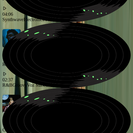
04:06
Synthwave
Electrónica
Técnico
Ritmo R&B suave con voz masculina emotiva
02:37
R&B
Groovy
Voz Masculina
Canción indie pop soñadora con voz femenina ambiental