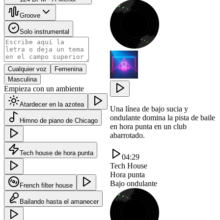
Groove
Solo instrumental
Cualquier voz
Femenina
Masculina
Empieza con un ambiente
Atardecer en la azotea
Una línea de bajo sucia y
ondulante domina la pista de baile
Himno de piano de Chicago
en hora punta en un club
abarrotado.
Tech house de hora punta
04:29
Tech House
Hora punta
Bajo ondulante
French filter house
Bailando hasta el amanecer