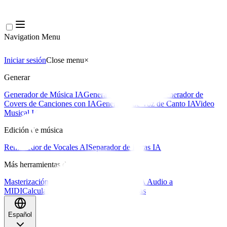
Navigation Menu
Iniciar sesión
Close menu
×
Generar
Generador de Música IA
Generador de Letras IA
Generador de
Covers de Canciones con IA
Generador de Voz de Canto IA
Video
Musical IA
Edición de música
Removedor de Vocales AI
Separador de Pistas IA
Más herramientas de música
Masterización con IA
Editor MIDI con IA
IA Audio a
MIDI
Calculadora de BPM
Más herramientas
Español