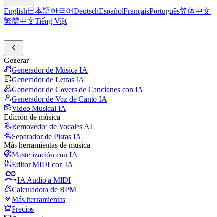
English
日本語
한국어
Deutsch
Español
Français
Português
简体中文
繁體中文
Tiếng Việt
Generar
Generador de Música IA
Generador de Letras IA
Generador de Covers de Canciones con IA
Generador de Voz de Canto IA
Video Musical IA
Edición de música
Removedor de Vocales AI
Separador de Pistas IA
Más herramientas de música
Masterización con IA
Editor MIDI con IA
IA Audio a MIDI
Calculadora de BPM
Más herramientas
Precios