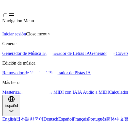
Navigation Menu
Iniciar sesión
Close menu
×
Generar
Generador de Música IA
Generador de Letras IA
Generador de Covers
Edición de música
Removedor de Vocales AI
Separador de Pistas IA
Más herramientas de música
Masterización con IA
Editor MIDI con IA
IA Audio a MIDI
Calculado
Español
English
日本語
한국어
Deutsch
Español
Français
Português
简体中文