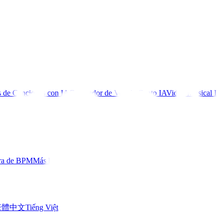
 de Canciones con IA
Generador de Voz de Canto IA
Video Musical IA
ra de BPM
Más herramientas
繁體中文
Tiếng Việt