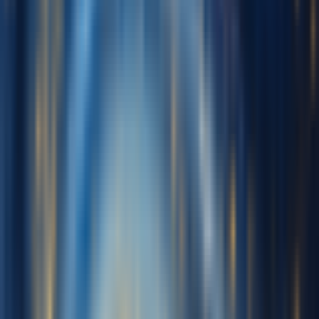
Kostenlos starten
Anmelden
Stimmen erstellen
Meine Stimmen
Stimmname
Trainingsaudio
Musik hochladen
Lade 10-30 Min. sauberes Audio nur mit Gesang hoch, um deine
Stimme zu trainieren
Aufnehmen
Klicken Sie zum Starten der Aufnahme
Gesang trennen
Gesang aus einem vollständigen Song extrahieren