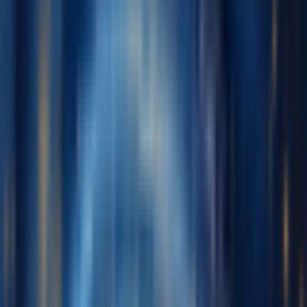
English
日本語
한국어
Deutsch
Español
Français
Português
简体中文
繁體中文
Tiếng Việt
Generieren
KI-Musikgenerator
KI-Textgenerator
KI Song Cover Generator
KI Gesangsstimmen Generator
KI Musikvideo
Musikbearbeitung
AI Vocal Remover
KI-Stem-Splitter
Weitere Musikwerkzeuge
AI Mastering
AI MIDI Editor
AI Audio zu MIDI
BPM Messer
Weitere Tools
Preise
Feedback