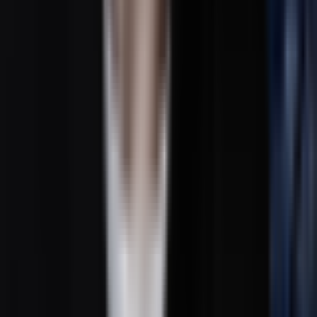
AI Trap Generator
AI Ambient Generator
AI K Pop Generator
Funktionen
BPM & Key Finder
Audio zu MIDI Konverter
Tempo tippen
Stimmentrennung
BPM Rechner
Diashow Ersteller
Rap Beat Produktion
Tonhöhen Finder
Phonk Maker
Diss Texte Generator
Stimmwechsel
Verlangsamt und Hall Generator
MP3 zu MIDI
Rechtliches
Datenschutzrichtlinie
Nutzungsbedingungen
Rückerstattungsrichtlinie