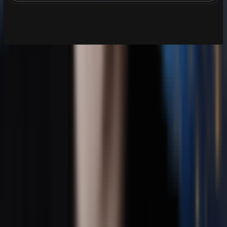
Musikproduktion
KI-Musikgenerator
KI Song Cover Generator
KI-Stem-Splitter
Neuerscheinung
AI Lyrics Studio
Story Musikvideo
Foto Video Maker
Diashow Ersteller mit Musik
Stimmwandler
Geburtstag und Event Video Ersteller mit Musik
Anime und animierte Musikvideo Ersteller
KI Pop Balladen Musik Generator
KI Traum Pop Musik Generator
KI Indie Pop Musik Generator
Songtext Video Ersteller