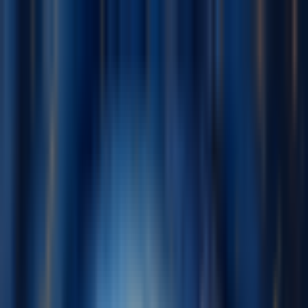
Navigation Menu
Anmelden
Close menu
×
Generieren
KI-Musikgenerator
KI-Textgenerator
KI Song Cover Generator
KI
Gesangsstimmen Generator
KI Musikvideo
Musikbearbeitung
AI Vocal Remover
KI-Stem-Splitter
Weitere Musikwerkzeuge
AI Mastering
AI MIDI Editor
AI Audio zu MIDI
BPM
Messer
Weitere Tools
Deutsch