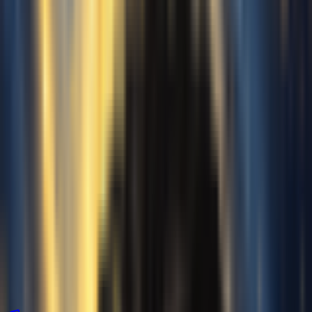
Höre, was unser KI Gesangsstimmen
Generator kann
Entdecke die atemberaubende Qualität von KI-generierten
Gesangsstimmen. Höre dir unsere Demos an und stelle dir die
Möglichkeiten vor. Das ist der KI-Stimmensänger, auf den du
gewartet hast.
Originalstimme
Zu decken
Bedeckt
Originalstimme
Zu decken
Bedeckt
Originalstimme
Zu decken
Bedeckt
Originalstimme
Zu decken
Bedeckt