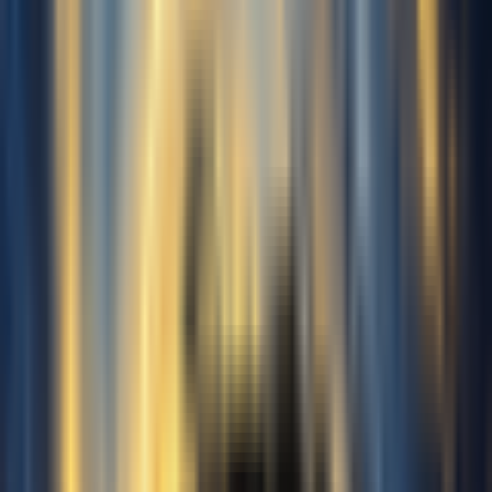
Klicken Sie zum Starten der
Aufnahme
Gesang trennen
Gesang aus einem vollständigen
Song extrahieren
Hochgeladen:
0s
Empfohlen
~10min
1 min
10 min
30 min
Mindest
Gut
Höchst
Hinweis: Mindestens 1 Minute,
höchstens 30 Minuten, empfohlen
10 Minuten.
Geschlecht dieser Stimme
Männlich
Weiblich
Jetzt kostenlos generieren
KI Gesangsstimmen Showcase