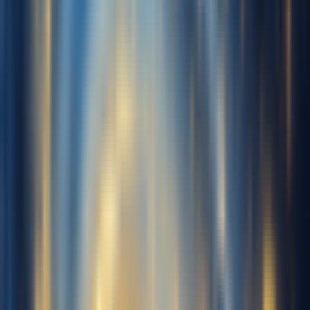
Hochgeladen:
0s
Empfohlen
~10min
1 min
10 min
30 min
Mindest
Gut
Höchst
Hinweis: Mindestens 1 Minute, höchstens 30 Minuten, empfohlen
10 Minuten.
Geschlecht dieser Stimme
Männlich
Weiblich
Jetzt kostenlos generieren
Stimmname
Meine Stimmen
Trainingsaudio
0
Stimmen
Musik hochladen
Lade 10-30 Min. sauberes Audio
nur mit Gesang hoch, um deine
Stimme zu trainieren
Aufnehmen