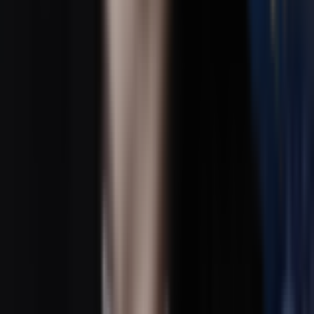
KI Breakbeat Musik Generator
KI Trommel und Bass Musikgenerator
KI Hardcore Musik Generator
Foto Video Ersteller mit Musik
Musik Video Creator
KI Synthie Pop Musik Generator
KI Kunst Pop Musik Generator
KI Elektropop Musik Generator
Musik Video Ersteller
Musikgenre
KI Rap Generator
KI Lofi Konverter
KI Pop Generator
KI Rock Generator
KI Jazz Generator
KI EDM Generator
KI R&B Generator
KI Blues Generator
KI Folk Generator
KI Metal Generator
AI Punk Generator
AI Funk Generator
AI Techno Generator
AI House Generator