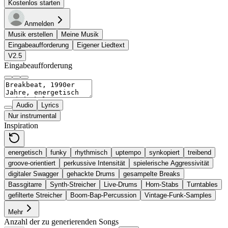
Kostenlos starten
Anmelden
Musik erstellen
Meine Musik
Eingabeaufforderung
Eigener Liedtext
V2.5
Eingabeaufforderung
Audio
Lyrics
Nur instrumental
Inspiration
energetisch
funky
rhythmisch
uptempo
synkopiert
treibend
groove-orientiert
perkussive Intensität
spielerische Aggressivität
digitaler Swagger
gehackte Drums
gesampelte Breaks
Bassgitarre
Synth-Streicher
Live-Drums
Horn-Stabs
Turntables
gefilterte Streicher
Boom-Bap-Percussion
Vintage-Funk-Samples
Mehr
Anzahl der zu generierenden Songs