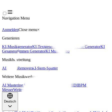
Navigation Menu
Anmelden
Close menu
×
Generieren
KI-Musikgenerator
KI-Textgenerator
KI Song Cover Generator
KI
Gesangsstimmen Generator
KI Musikvideo
Musikbearbeitung
AI Vocal Remover
KI-Stem-Splitter
Weitere Musikwerkzeuge
AI Mastering
AI MIDI Editor
AI Audio zu MIDI
BPM
Messer
Weitere Tools
Deutsch