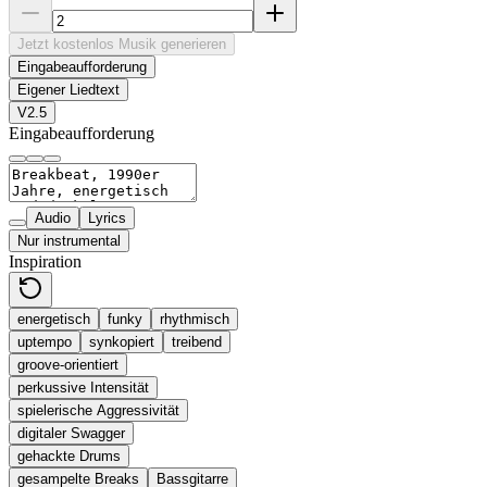
Jetzt kostenlos Musik generieren
Eingabeaufforderung
Eigener Liedtext
V2.5
Eingabeaufforderung
Audio
Lyrics
Nur instrumental
Inspiration
energetisch
funky
rhythmisch
uptempo
synkopiert
treibend
groove-orientiert
perkussive Intensität
spielerische Aggressivität
digitaler Swagger
gehackte Drums
gesampelte Breaks
Bassgitarre