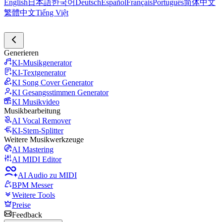
English
日本語
한국어
Deutsch
Español
Français
Português
简体中文
繁體中文
Tiếng Việt
Generieren
KI-Musikgenerator
KI-Textgenerator
KI Song Cover Generator
KI Gesangsstimmen Generator
KI Musikvideo
Musikbearbeitung
AI Vocal Remover
KI-Stem-Splitter
Weitere Musikwerkzeuge
AI Mastering
AI MIDI Editor
AI Audio zu MIDI
BPM Messer
Weitere Tools
Preise
Feedback