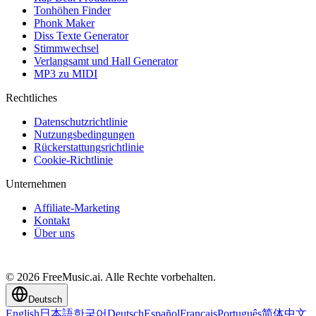
Tonhöhen Finder
Phonk Maker
Diss Texte Generator
Stimmwechsel
Verlangsamt und Hall Generator
MP3 zu MIDI
Rechtliches
Datenschutzrichtlinie
Nutzungsbedingungen
Rückerstattungsrichtlinie
Cookie-Richtlinie
Unternehmen
Affiliate-Marketing
Kontakt
Über uns
© 2026 FreeMusic.ai. Alle Rechte vorbehalten.
Deutsch
English
日本語
한국어
Deutsch
Español
Français
Português
简体中文