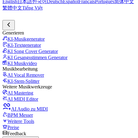
English
日本語
한국어
Deutsch
Español
Français
Português
简体中文
繁體中文
Tiếng Việt
Generieren
KI-Musikgenerator
KI-Textgenerator
KI Song Cover Generator
KI Gesangsstimmen Generator
KI Musikvideo
Musikbearbeitung
AI Vocal Remover
KI-Stem-Splitter
Weitere Musikwerkzeuge
AI Mastering
AI MIDI Editor
AI Audio zu MIDI
BPM Messer
Weitere Tools
Preise
Feedback