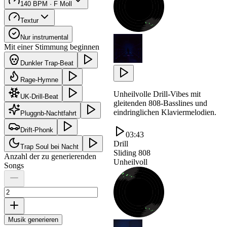
140 BPM · F Moll
Textur
Nur instrumental
Mit einer Stimmung beginnen
Dunkler Trap-Beat
Rage-Hymne
Unheilvolle Drill-Vibes mit
UK-Drill-Beat
gleitenden 808-Basslines und
eindringlichen Klaviermelodien.
Pluggnb-Nachtfahrt
Drift-Phonk
03:43
Drill
Trap Soul bei Nacht
Sliding 808
Anzahl der zu generierenden
Unheilvoll
Songs
Musik generieren