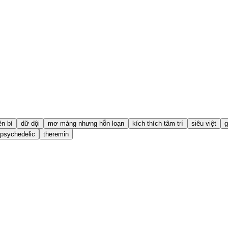
n bí
dữ dội
mơ màng nhưng hỗn loạn
kích thích tâm trí
siêu việt
g
 psychedelic
theremin