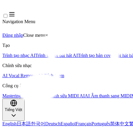
Navigation Menu
Đăng nhập
Close menu
×
Tạo
Trình tạo nhạc AI
Trình tạo lời bài hát AI
Trình tạo bản cover bài hát b
Chỉnh sửa nhạc
AI Vocal Remover
AI Tách Stem
Công cụ âm nhạc khác
Mastering bằng AI
Trình chỉnh sửa MIDI AI
AI Âm thanh sang MIDI
Tiếng Việt
English
日本語
한국어
Deutsch
Español
Français
Português
简体中文