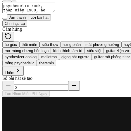
Âm thanh
Lời bài hát
Chỉ nhạc cụ
Cảm hứng
ảo giác
thôi miên
siêu thực
hưng phấn
mất phương hướng
huyề
mơ màng nhưng hỗn loạn
kích thích tâm trí
siêu việt
guitar điện vớ
synthesizer analog
mellotron
giọng hát ngược
guitar mô phỏng sitar
trống psychedelic
theremin
Thêm
Số bài hát sẽ tạo
Tạo Nhạc Miễn Phí Ngay