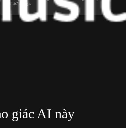
thương mại.
ảo giác AI này