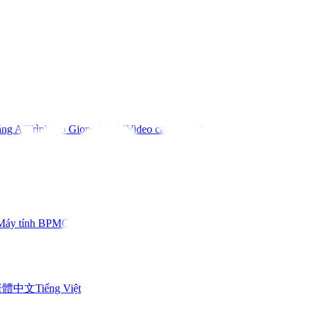
ằng AI
Trình tạo Giọng hát AI
Video ca nhạc AI
Máy tính BPM
Công cụ khác
繁體中文
Tiếng Việt