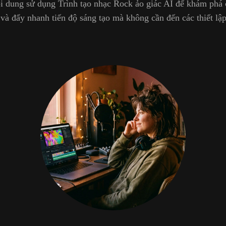
ội dung sử dụng Trình tạo nhạc Rock ảo giác AI để khám phá
và đẩy nhanh tiến độ sáng tạo mà không cần đến các thiết lập