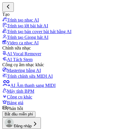
Tạo
Trình tạo nhạc AI
Trình tạo lời bài hát AI
Trình tạo bản cover bài hát bằng AI
Trình tạo Giọng hát AI
Video ca nhạc AI
Chỉnh sửa nhạc
AI Vocal Remover
AI Tách Stem
Công cụ âm nhạc khác
Mastering bằng AI
Trình chỉnh sửa MIDI AI
AI Âm thanh sang MIDI
Máy tính BPM
Công cụ khác
Bảng giá
Phản hồi
Bắt đầu miễn phí
Đăng nhập