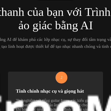
thanh của bạn với Trình
ảo giác bằng AI
ằng AI để khám phá các lớp nhạc cụ, sự thay đổi tâm trạng v
 tạo linh hoạt được thiết kế để tạo nhạc nhanh chóng và tinh
2
Tinh chỉnh nhạc cụ và giọng hát
Thử nghiệm với tiếng guitar fuzzy, các kiểu giọng
hát thanh tao và kết cấu âm thanh đa tầng cho đến
khi bản nhạc tiến gần hơn đến định hướng sáng