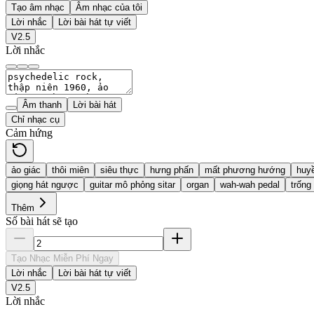
Tạo âm nhạc
Âm nhạc của tôi
Lời nhắc
Lời bài hát tự viết
V2.5
Lời nhắc
Âm thanh
Lời bài hát
Chỉ nhạc cụ
Cảm hứng
ảo giác
thôi miên
siêu thực
hưng phấn
mất phương hướng
huyề
giọng hát ngược
guitar mô phỏng sitar
organ
wah-wah pedal
trống
Thêm
Số bài hát sẽ tạo
Tạo Nhạc Miễn Phí Ngay
Lời nhắc
Lời bài hát tự viết
V2.5
Lời nhắc