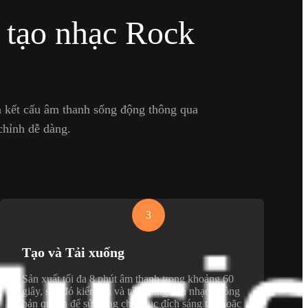
 tạo nhạc Rock
à kết cấu âm thanh sống động thông qua
 chỉnh dễ dàng.
3
Tạo và Tải xuống
Sản xuất tối đa 8 phút âm thanh trong khoảng 60
giây, sau đó kiểm tra và tải xuống bản nhạc không
bản quyền để sử dụng cho mục đích sáng tạo hoặc