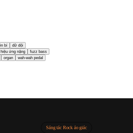
n bí
dữ dội
i hiệu ứng nặng
fuzz bass
organ
wah-wah pedal
Sáng tác Rock ảo giác