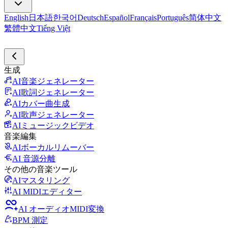
English
日本語
한국어
Deutsch
Español
Français
Português
简体中文
繁體中文
Tiếng Việt
生成
AI音楽ジェネレーター
AI歌詞ジェネレーター
AIカバー曲生成
AI歌声ジェネレーター
AIミュージックビデオ
音楽編集
AIボーカルリムーバー
AI 音源分離
その他の音楽ツール
AIマスタリング
AI MIDIエディター
AI オーディオMIDI変換
BPM 測定