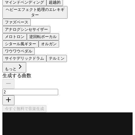
マインドベンディング
超越的
ヘビーエフェクト処理のエレキギ
ター
ファズベース
アナログシンセサイザー
メロトロン
逆回転ボーカル
シタール風ギター
オルガン
ワウワウペダル
サイケデリックドラム
テルミン
もっと
生成する曲数
今すぐ無料で音楽生成