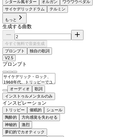
シタール風ギター
オルガン
ワウワウペダル
サイケデリックドラム
テルミン
もっと
生成する曲数
今すぐ無料で音楽生成
プロンプト
独自の歌詞
V2.5
プロンプト
オーディオ
歌詞
インストゥルメンタルのみ
インスピレーション
トリッピー
催眠的
シュール
陶酔的
方向感覚を失わせる
神秘的
激烈
夢幻的でカオティック