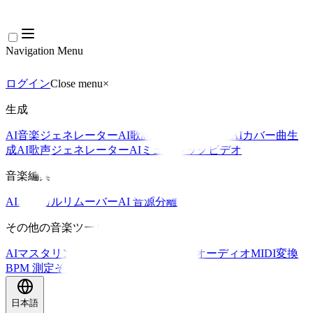
Navigation Menu
ログイン
Close menu
×
生成
AI音楽ジェネレーター
AI歌詞ジェネレーター
AIカバー曲生
成
AI歌声ジェネレーター
AIミュージックビデオ
音楽編集
AIボーカルリムーバー
AI 音源分離
その他の音楽ツール
AIマスタリング
AI MIDIエディター
AI オーディオMIDI変換
BPM 測定
その他のツール
日本語