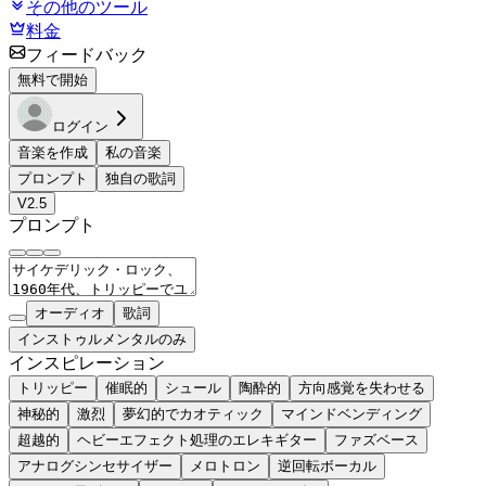
その他のツール
料金
フィードバック
無料で開始
ログイン
音楽を作成
私の音楽
プロンプト
独自の歌詞
V2.5
プロンプト
オーディオ
歌詞
インストゥルメンタルのみ
インスピレーション
トリッピー
催眠的
シュール
陶酔的
方向感覚を失わせる
神秘的
激烈
夢幻的でカオティック
マインドベンディング
超越的
ヘビーエフェクト処理のエレキギター
ファズベース
アナログシンセサイザー
メロトロン
逆回転ボーカル