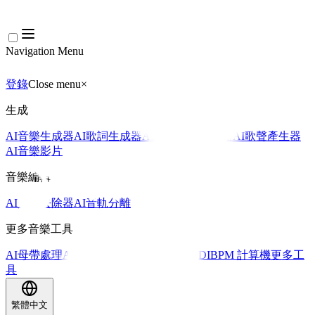
Navigation Menu
登錄
Close menu
×
生成
AI音樂生成器
AI歌詞生成器
AI歌曲翻唱產生器
AI歌聲產生器
AI音樂影片
音樂編輯
AI人聲去除器
AI音軌分離
更多音樂工具
AI母帶處理
AI MIDI編輯器
AI 音訊轉MIDI
BPM 計算機
更多工
具
繁體中文