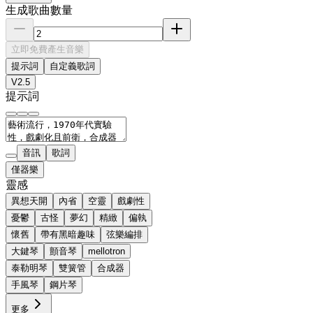
生成歌曲數量
立即免費產生音樂
提示詞
自定義歌詞
V2.5
提示詞
音訊
歌詞
僅器樂
靈感
異想天開
內省
空靈
戲劇性
憂鬱
古怪
夢幻
精緻
偏執
懷舊
帶有黑暗趣味
弦樂編排
大鍵琴
顫音琴
mellotron
泰勒明琴
雙簧管
合成器
手風琴
鋼片琴
更多