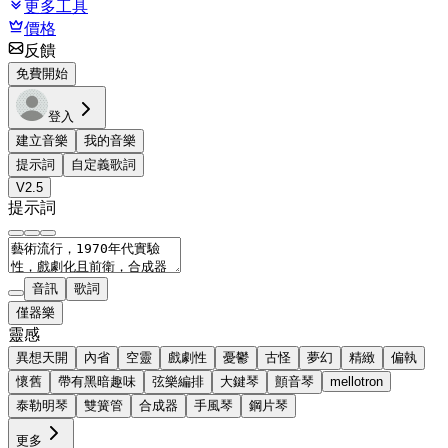
更多工具
價格
反饋
免費開始
登入
建立音樂
我的音樂
提示詞
自定義歌詞
V2.5
提示詞
音訊
歌詞
僅器樂
靈感
異想天開
內省
空靈
戲劇性
憂鬱
古怪
夢幻
精緻
偏執
懷舊
帶有黑暗趣味
弦樂編排
大鍵琴
顫音琴
mellotron
泰勒明琴
雙簧管
合成器
手風琴
鋼片琴
更多