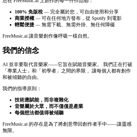
您在 FreeMusic.ai 上創作的每一件作品都：
100% 免版稅
— 完全屬於您，可自由使用和分享
商業授權
— 可在任何地方發布，從 Spotify 到電影
輕鬆便捷
— 無需下載、無需外掛、無任何障礙
FreeMusic.ai 讓音樂創作像呼吸一樣自然。
我們的信念
AI 並非要取代音樂家——它旨在賦能音樂家。 我們正在打破
「專業人士」和「初學者」之間的界限， 讓每個人都有創作
和被傾聽的自由。
我們的指導原則：
技術應賦能，而非複雜化
音樂屬於大眾，而不僅僅是產業
每個想法都值得被傾聽
FreeMusic.ai 的存在是為了將創意帶回創作者手中——讓靈感
無限。