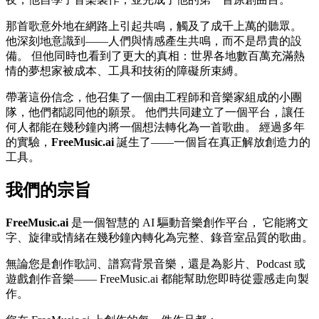
那首歌意外地在網路上引起共鳴，觸及了成千上萬的聽眾。
他深刻地意識到——人們與情感產生共鳴，而不是昂貴的設
備。 但他同時也看到了更大的真相：世界各地數百萬充滿熱
情的夢想家被成本、工具和技術的障礙所束縛。
帶著這份信念，他召集了一個由工程師和音樂家組成的小團
隊，他們都認同他的願景。 他們共同建立了一個平台，讓任
何人都能在幾秒鐘內將一個想法轉化為一首歌曲。 經過多年
的實驗，
FreeMusic.ai
誕生了——一個旨在真正解放創造力的
工具。
我們的宗旨
FreeMusic.ai
是一個智慧的 AI 驅動音樂創作平台， 它能將文
字、旋律或情緒在幾秒鐘內轉化為完整、錄音室品質的歌曲。
無論您是創作歌詞、譜寫背景音樂，還是為影片、Podcast 或
遊戲創作音樂—— FreeMusic.ai 都能幫助您即時從靈感走向製
作。