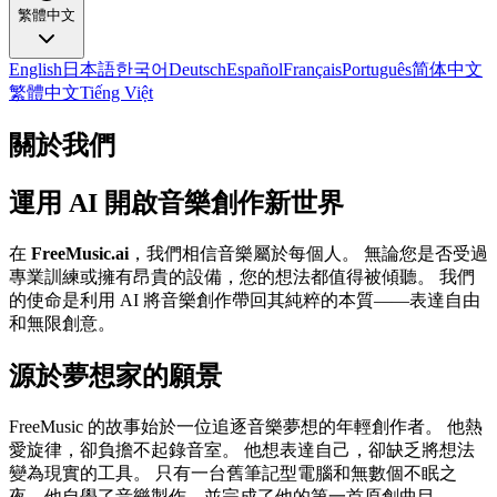
繁體中文
English
日本語
한국어
Deutsch
Español
Français
Português
简体中文
繁體中文
Tiếng Việt
關於我們
運用 AI 開啟音樂創作新世界
在
FreeMusic.ai
，我們相信音樂屬於每個人。 無論您是否受過
專業訓練或擁有昂貴的設備，您的想法都值得被傾聽。 我們
的使命是利用 AI 將音樂創作帶回其純粹的本質——表達自由
和無限創意。
源於夢想家的願景
FreeMusic 的故事始於一位追逐音樂夢想的年輕創作者。 他熱
愛旋律，卻負擔不起錄音室。 他想表達自己，卻缺乏將想法
變為現實的工具。 只有一台舊筆記型電腦和無數個不眠之
夜，他自學了音樂製作，並完成了他的第一首原創曲目。