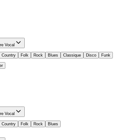
re Vocal
Country
Folk
Rock
Blues
Classique
Disco
Funk
er
re Vocal
Country
Folk
Rock
Blues