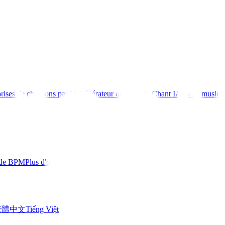
rises de chansons par IA
Générateur de Voix de Chant IA
Vidéo musica
 de BPM
Plus d'outils
繁體中文
Tiếng Việt