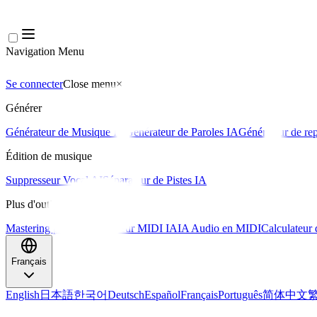
Navigation Menu
Se connecter
Close menu
×
Générer
Générateur de Musique IA
Générateur de Paroles IA
Générateur de rep
Édition de musique
Suppresseur Vocal AI
Séparateur de Pistes IA
Plus d'outils musicaux
Mastering par IA
Séquenceur MIDI IA
IA Audio en MIDI
Calculateur
Français
English
日本語
한국어
Deutsch
Español
Français
Português
简体中文