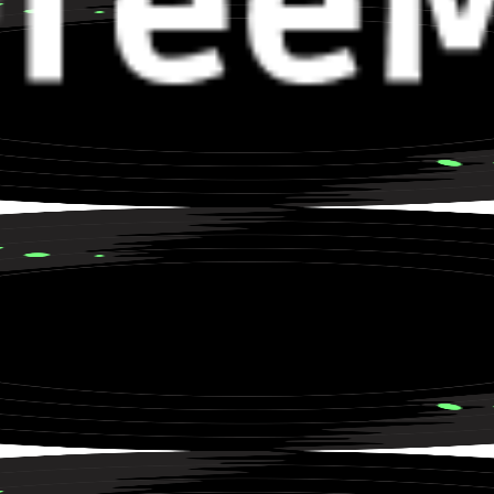
ly sur un road trip vers nulle part.
racté pour les virées nocturnes.