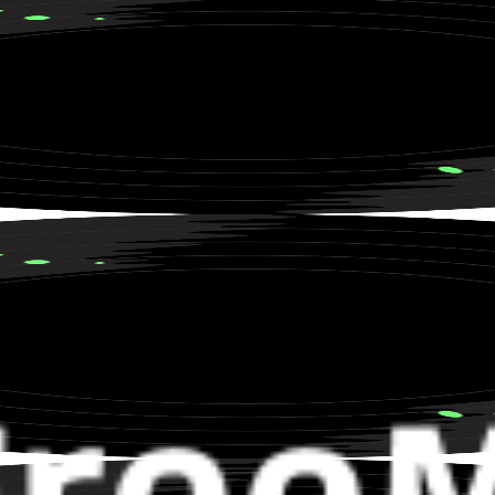
rando le regret et l'amour perdu sous une tempête de pluie.
une narration lyrique sur la vie citadine.