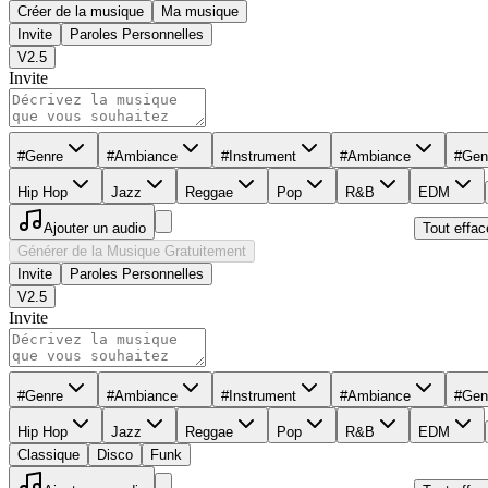
Créer de la musique
Ma musique
Invite
Paroles Personnelles
V2.5
Invite
#Genre
#Ambiance
#Instrument
#Ambiance
#Gen
Hip Hop
Jazz
Reggae
Pop
R&B
EDM
Ajouter un audio
Tout effac
Générer de la Musique Gratuitement
Invite
Paroles Personnelles
V2.5
Invite
#Genre
#Ambiance
#Instrument
#Ambiance
#Gen
Hip Hop
Jazz
Reggae
Pop
R&B
EDM
Classique
Disco
Funk