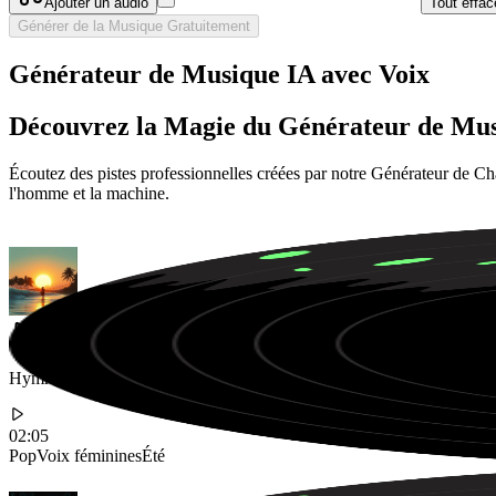
Ajouter un audio
Tout effac
Générer de la Musique Gratuitement
Générateur de Musique IA avec Voix
Découvrez la Magie du Générateur de Mus
Écoutez des pistes professionnelles créées par notre Générateur de Ch
l'homme et la machine.
Hymne pop estival entraînant avec des voix féminines accrocheuses et 
02:05
Pop
Voix féminines
Été