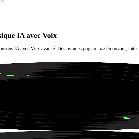
er
ique IA avec Voix
ansons IA avec Voix avancé. Des hymnes pop au jazz émouvant, faites l'e
une ambiance tropical house pour les fêtes sur la plage.