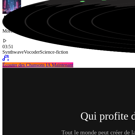
Morceau synthwave futuriste avec des paroles robotiques au vocoder s
03:51
Synthwave
Vocoder
Science-fiction
Écouter des Chansons IA Maintenant
Qui profite 
Tout le monde peut créer de l