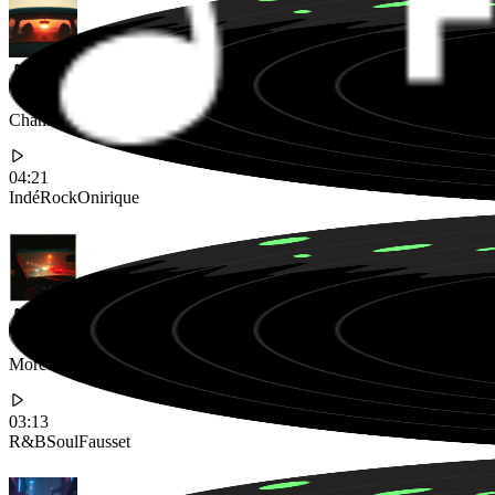
Chanson indie rock onirique avec des voix éthérées et des guitares jang
04:21
Indé
Rock
Onirique
Morceau néo-soul soyeux avec des voix de fausset et un groove décont
03:13
R&B
Soul
Fausset