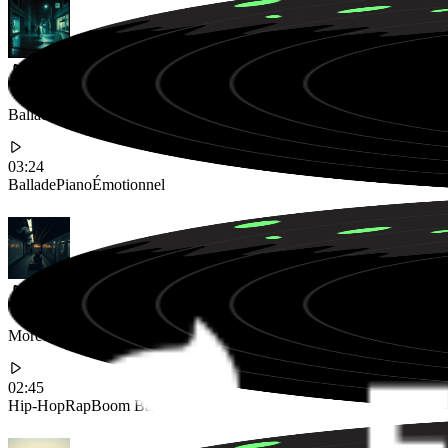
Ballade au piano déchirante avec des voix masculines profondes explo
03:24
Ballade
Piano
Émotionnel
Morceau hip-hop boom bap brut des années 90 avec un flow agressif et 
02:45
Hip-Hop
Rap
Boom Bap