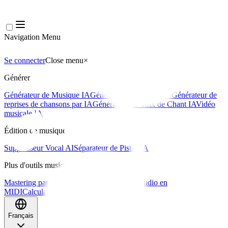
Navigation Menu
Se connecter
Close menu
×
Générer
Générateur de Musique IA
Générateur de Paroles IA
Générateur de
reprises de chansons par IA
Générateur de Voix de Chant IA
Vidéo
musicale IA
Édition de musique
Suppresseur Vocal AI
Séparateur de Pistes IA
Plus d'outils musicaux
Mastering par IA
Séquenceur MIDI IA
IA Audio en
MIDI
Calculateur de BPM
Plus d'outils
Français