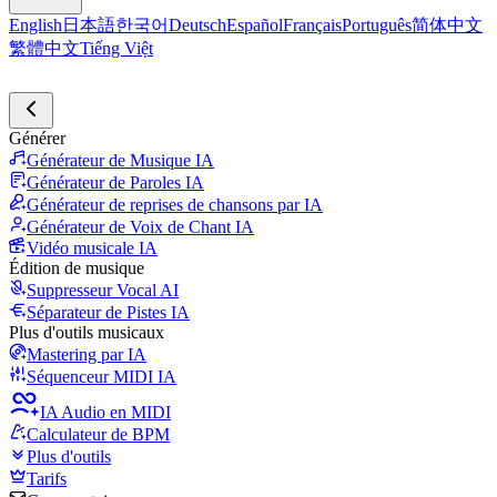
English
日本語
한국어
Deutsch
Español
Français
Português
简体中文
繁體中文
Tiếng Việt
Générer
Générateur de Musique IA
Générateur de Paroles IA
Générateur de reprises de chansons par IA
Générateur de Voix de Chant IA
Vidéo musicale IA
Édition de musique
Suppresseur Vocal AI
Séparateur de Pistes IA
Plus d'outils musicaux
Mastering par IA
Séquenceur MIDI IA
IA Audio en MIDI
Calculateur de BPM
Plus d'outils
Tarifs