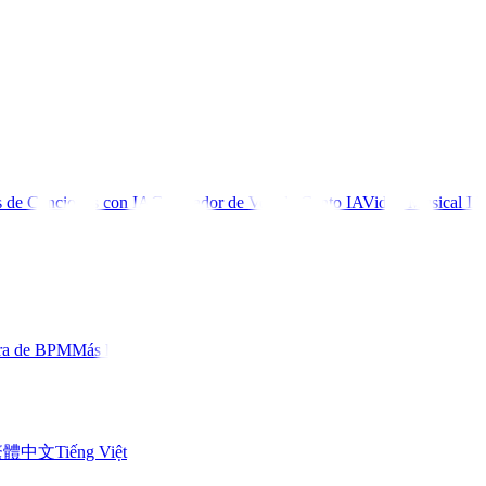
 de Canciones con IA
Generador de Voz de Canto IA
Video Musical IA
ra de BPM
Más herramientas
繁體中文
Tiếng Việt