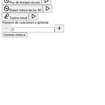
Psy de bosque oscuro
Dream trance de los 90
Trance vocal
Número de canciones a generar
Generar música