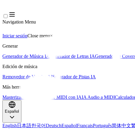
Navigation Menu
Iniciar sesión
Close menu
×
Generar
Generador de Música IA
Generador de Letras IA
Generador de Covers
Edición de música
Removedor de Vocales AI
Separador de Pistas IA
Más herramientas de música
Masterización con IA
Editor MIDI con IA
IA Audio a MIDI
Calculado
Español
English
日本語
한국어
Deutsch
Español
Français
Português
简体中文