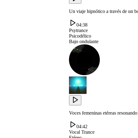
Un viaje hipnótico a través de un b
04:38
Psytrance
Psicodélico
Bajo ondulante
Voces femeninas etéreas resonando
04:42
Vocal Trance
Etéreo