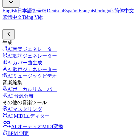
English
日本語
한국어
Deutsch
Español
Français
Português
简体中文
繁體中文
Tiếng Việt
生成
AI音楽ジェネレーター
AI歌詞ジェネレーター
AIカバー曲生成
AI歌声ジェネレーター
AIミュージックビデオ
音楽編集
AIボーカルリムーバー
AI 音源分離
その他の音楽ツール
AIマスタリング
AI MIDIエディター
AI オーディオMIDI変換
BPM 測定