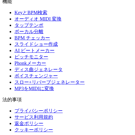
機能
KeyとBPM検索
オーディオ MIDI 変換
タップテンポ
ボーカル分離
BPM チェッカー
スライドショー作成
AI ビートメーカー
ピッチモニター
Phonkメーカー
ディス曲ジェネレータ
ボイスチェンジャー
スロー+リバーブジェネレーター
MP3をMIDIに変換
法的事項
プライバシーポリシー
サービス利用規約
返金ポリシー
クッキーポリシー