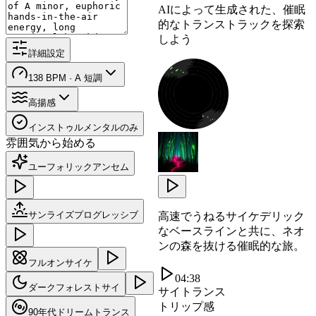
AIによって生成された、催眠
的なトランストラックを探索
しよう
詳細設定
138 BPM · A 短調
高揚感
インストゥルメンタルのみ
雰囲気から始める
ユーフォリックアンセム
サンライズプログレッシブ
高速でうねるサイケデリック
なベースラインと共に、ネオ
ンの森を抜ける催眠的な旅。
フルオンサイケ
04:38
ダークフォレストサイ
サイトランス
トリップ感
90年代ドリームトランス