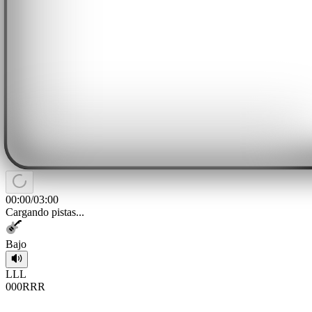
00:00
/
03:00
Cargando pistas...
Bajo
L
L
L
0
0
0
R
R
R