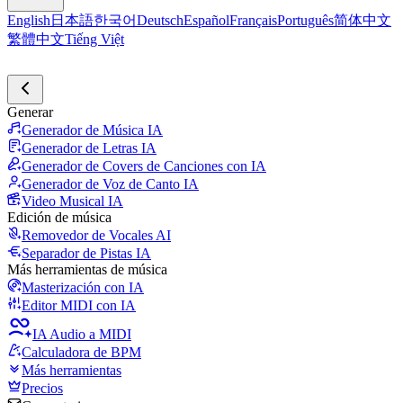
English
日本語
한국어
Deutsch
Español
Français
Português
简体中文
繁體中文
Tiếng Việt
Generar
Generador de Música IA
Generador de Letras IA
Generador de Covers de Canciones con IA
Generador de Voz de Canto IA
Video Musical IA
Edición de música
Removedor de Vocales AI
Separador de Pistas IA
Más herramientas de música
Masterización con IA
Editor MIDI con IA
IA Audio a MIDI
Calculadora de BPM
Más herramientas
Precios