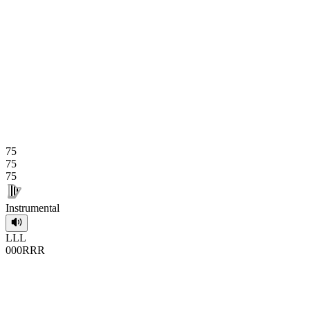
75
75
75
Instrumental
L
L
L
0
0
0
R
R
R