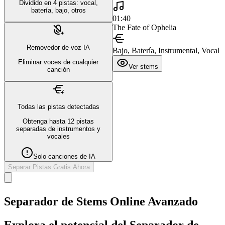
Dividido en 4 pistas: vocal,
batería, bajo, otros
01:40
The Fate of Ophelia
Removedor de voz IA
Bajo, Batería, Instrumental, Vocal
Eliminar voces de cualquier
Ver stems
canción
Todas las pistas detectadas
Obtenga hasta 12 pistas
separadas de instrumentos y
vocales
Solo canciones de IA
Separar Pistas Gratis Ahora
Separador de Stems Online Avanzado
Explora el potencial del Separador de