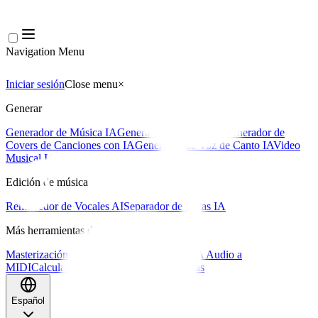
Navigation Menu
Iniciar sesión
Close menu
×
Generar
Generador de Música IA
Generador de Letras IA
Generador de
Covers de Canciones con IA
Generador de Voz de Canto IA
Video
Musical IA
Edición de música
Removedor de Vocales AI
Separador de Pistas IA
Más herramientas de música
Masterización con IA
Editor MIDI con IA
IA Audio a
MIDI
Calculadora de BPM
Más herramientas
Español