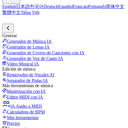
English
日本語
한국어
Deutsch
Español
Français
Português
简体中文
繁體中文
Tiếng Việt
Generar
Generador de Música IA
Generador de Letras IA
Generador de Covers de Canciones con IA
Generador de Voz de Canto IA
Video Musical IA
Edición de música
Removedor de Vocales AI
Separador de Pistas IA
Más herramientas de música
Masterización con IA
Editor MIDI con IA
IA Audio a MIDI
Calculadora de BPM
Más herramientas
Precios