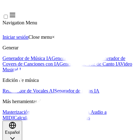
Navigation Menu
Iniciar sesión
Close menu
×
Generar
Generador de Música IA
Generador de Letras IA
Generador de
Covers de Canciones con IA
Generador de Voz de Canto IA
Video
Musical IA
Edición de música
Removedor de Vocales AI
Separador de Pistas IA
Más herramientas de música
Masterización con IA
Editor MIDI con IA
IA Audio a
MIDI
Calculadora de BPM
Más herramientas
Español