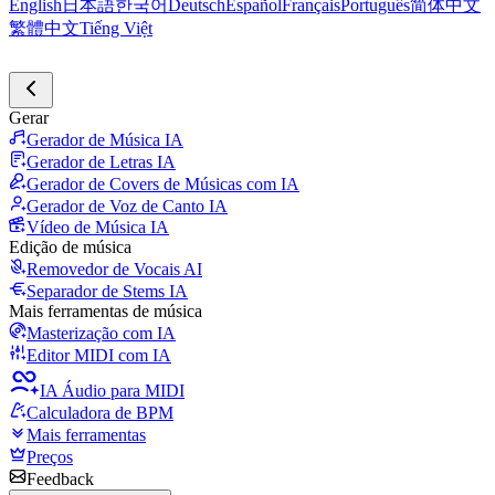
English
日本語
한국어
Deutsch
Español
Français
Português
简体中文
繁體中文
Tiếng Việt
Gerar
Gerador de Música IA
Gerador de Letras IA
Gerador de Covers de Músicas com IA
Gerador de Voz de Canto IA
Vídeo de Música IA
Edição de música
Removedor de Vocais AI
Separador de Stems IA
Mais ferramentas de música
Masterização com IA
Editor MIDI com IA
IA Áudio para MIDI
Calculadora de BPM
Mais ferramentas
Preços
Feedback