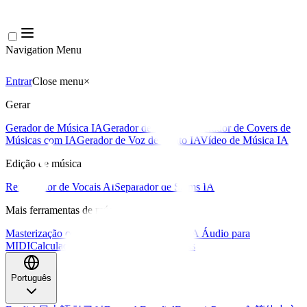
Navigation Menu
Entrar
Close menu
×
Gerar
Gerador de Música IA
Gerador de Letras IA
Gerador de Covers de
Músicas com IA
Gerador de Voz de Canto IA
Vídeo de Música IA
Edição de música
Removedor de Vocais AI
Separador de Stems IA
Mais ferramentas de música
Masterização com IA
Editor MIDI com IA
IA Áudio para
MIDI
Calculadora de BPM
Mais ferramentas
Português