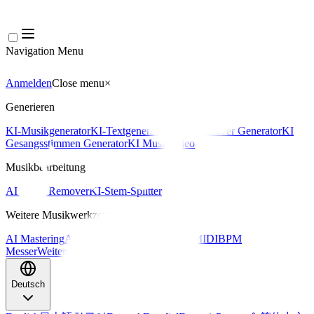
Navigation Menu
Anmelden
Close menu
×
Generieren
KI-Musikgenerator
KI-Textgenerator
KI Song Cover Generator
KI
Gesangsstimmen Generator
KI Musikvideo
Musikbearbeitung
AI Vocal Remover
KI-Stem-Splitter
Weitere Musikwerkzeuge
AI Mastering
AI MIDI Editor
AI Audio zu MIDI
BPM
Messer
Weitere Tools
Deutsch