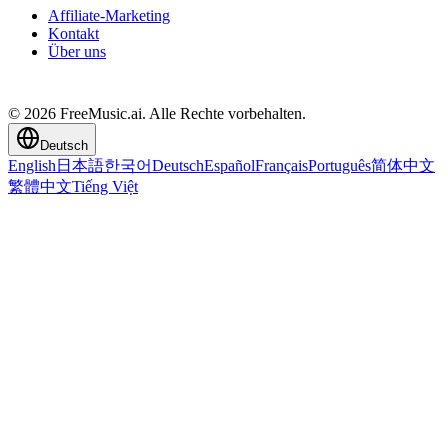
Affiliate-Marketing
Kontakt
Über uns
© 2026 FreeMusic.ai. Alle Rechte vorbehalten.
Deutsch
English
日本語
한국어
Deutsch
Español
Français
Português
简体中文
繁體中文
Tiếng Việt