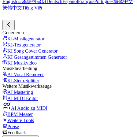
English
日本語
한국어
Deutsch
Español
Français
Português
简体中文
繁體中文
Tiếng Việt
Generieren
KI-Musikgenerator
KI-Textgenerator
KI Song Cover Generator
KI Gesangsstimmen Generator
KI Musikvideo
Musikbearbeitung
AI Vocal Remover
KI-Stem-Splitter
Weitere Musikwerkzeuge
AI Mastering
AI MIDI Editor
AI Audio zu MIDI
BPM Messer
Weitere Tools
Preise
Feedback