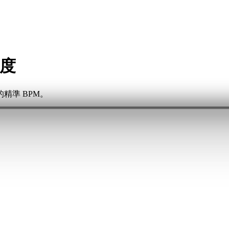
速度
精準 BPM。