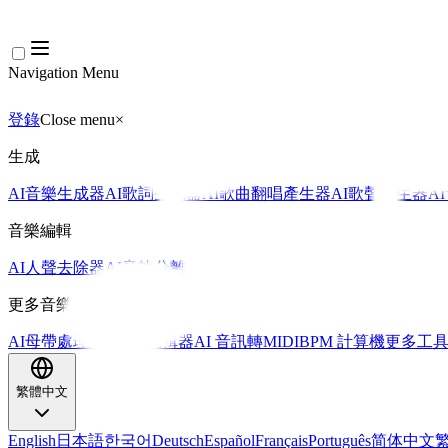
Navigation Menu
登錄
Close menu
×
生成
AI音樂生成器
AI歌詞生成器
AI歌曲翻唱產生器
AI歌聲產生器
A
音樂編輯
AI人聲去除器
AI音軌分離
更多音樂工具
AI母帶處理
AI MIDI編輯器
AI 音訊轉MIDI
BPM 計算機
更多工
繁體中文
English
日本語
한국어
Deutsch
Español
Français
Português
简体中文