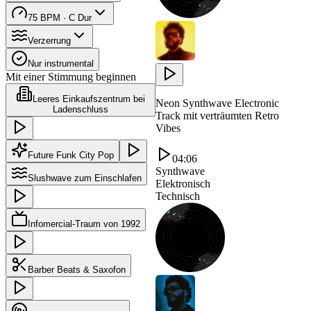
75 BPM · C Dur
Verzerrung
Nur instrumental
Mit einer Stimmung beginnen
Leeres Einkaufszentrum bei
Neon Synthwave Electronic
Ladenschluss
Track mit verträumten Retro
Vibes
Future Funk City Pop
04:06
Synthwave
Slushwave zum Einschlafen
Elektronisch
Technisch
Infomercial-Traum von 1992
Barber Beats & Saxofon