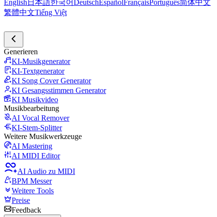
English
日本語
한국어
Deutsch
Español
Français
Português
简体中文
繁體中文
Tiếng Việt
Generieren
KI-Musikgenerator
KI-Textgenerator
KI Song Cover Generator
KI Gesangsstimmen Generator
KI Musikvideo
Musikbearbeitung
AI Vocal Remover
KI-Stem-Splitter
Weitere Musikwerkzeuge
AI Mastering
AI MIDI Editor
AI Audio zu MIDI
BPM Messer
Weitere Tools
Preise
Feedback