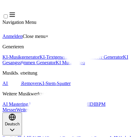
Navigation Menu
Anmelden
Close menu
×
Generieren
KI-Musikgenerator
KI-Textgenerator
KI Song Cover Generator
KI
Gesangsstimmen Generator
KI Musikvideo
Musikbearbeitung
AI Vocal Remover
KI-Stem-Splitter
Weitere Musikwerkzeuge
AI Mastering
AI MIDI Editor
AI Audio zu MIDI
BPM
Messer
Weitere Tools
Deutsch