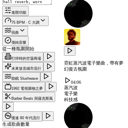
進階功能
75 BPM · C 大調
扭曲
僅純音樂
從一種氛圍開始
打烊時的空蕩商場
霓虹蒸汽波電子樂曲，帶有夢
未來放克城市流行
幻復古氛圍
助眠 Slushwave
04:06
蒸汽波
1992 電視購物之夢
電子樂
Barber Beats 與薩克斯風
科技感
慢速 80 年代流行
生成歌曲數量