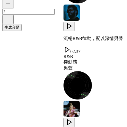
生成音樂
流暢R&B律動，配以深情男聲
02:37
R&B
律動感
男聲