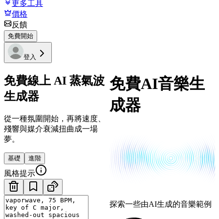
更多工具
價格
反饋
免費開始
登入
免費線上 AI 蒸氣波
免費AI音樂生
生成器
成器
從一種氛圍開始，再將速度、
殘響與媒介衰減扭曲成一場
夢。
基礎
進階
風格提示
探索一些由AI生成的音樂範例