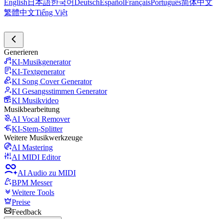
English
日本語
한국어
Deutsch
Español
Français
Português
简体中文
繁體中文
Tiếng Việt
Generieren
KI-Musikgenerator
KI-Textgenerator
KI Song Cover Generator
KI Gesangsstimmen Generator
KI Musikvideo
Musikbearbeitung
AI Vocal Remover
KI-Stem-Splitter
Weitere Musikwerkzeuge
AI Mastering
AI MIDI Editor
AI Audio zu MIDI
BPM Messer
Weitere Tools
Preise
Feedback