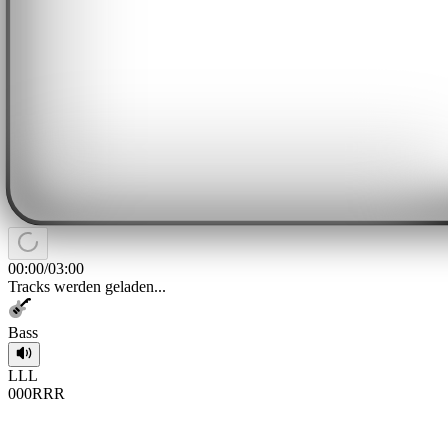
00:00
/
03:00
Tracks werden geladen...
Bass
L
L
L
0
0
0
R
R
R