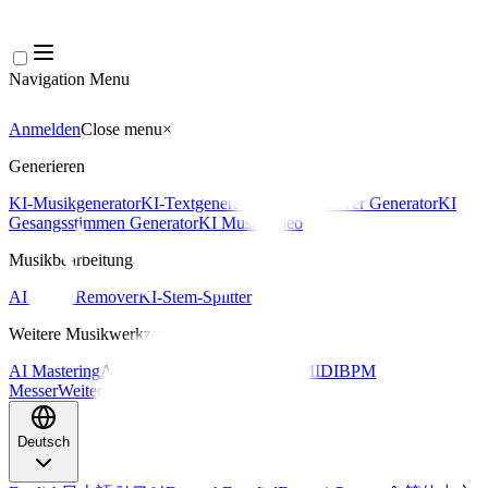
Navigation Menu
Anmelden
Close menu
×
Generieren
KI-Musikgenerator
KI-Textgenerator
KI Song Cover Generator
KI
Gesangsstimmen Generator
KI Musikvideo
Musikbearbeitung
AI Vocal Remover
KI-Stem-Splitter
Weitere Musikwerkzeuge
AI Mastering
AI MIDI Editor
AI Audio zu MIDI
BPM
Messer
Weitere Tools
Deutsch