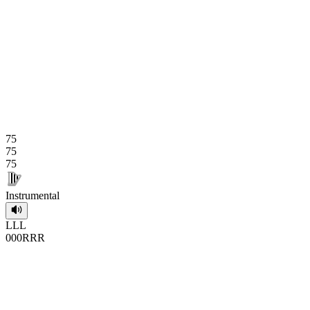
75
75
75
Instrumental
L
L
L
0
0
0
R
R
R