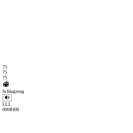
75
75
75
Schlagzeug
L
L
L
0
0
0
R
R
R