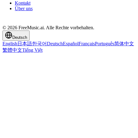
Kontakt
Über uns
© 2026 FreeMusic.ai. Alle Rechte vorbehalten.
Deutsch
English
日本語
한국어
Deutsch
Español
Français
Português
简体中文
繁體中文
Tiếng Việt