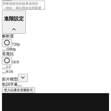
進階設定
解析度
720p
1080p
長寬比
16:9
1:1
9:16
影片模型
歌詞字幕
登入以產生音樂影片